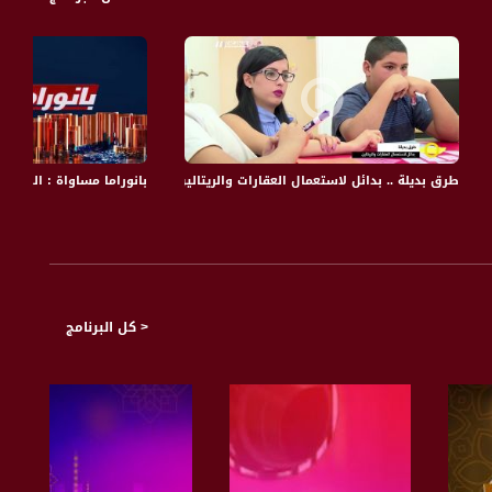
انب الإسرائيلي،اخبار مساواة،23.04.2020
طرق بديلة .. بدائل لاستعمال العقارات والريتالين ! - بليغ صلادين - صباحنا غير، 9.2.2018 ،مساواة
بانوراما مساواة : الخطة 
< كل البرنامج
 أو الثقافية والفنية أيضا “ مقالات حول الأفلام أو قضايا ثقافية ويستضيف البرنامج كل