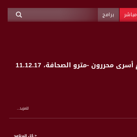
باشر
برامج
للمزيد...
< كل البرنامج