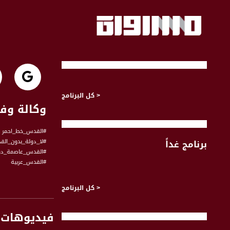
< كل البرنامج
وكالة وفا : الاحتلال يعتقل 19
#القدس_خط_احمر
برنامج غداً
#لا_دولة_بدون_ال
#القدس_عاصمة_دو
#القدس_عربية
برنامج #مترو_الصحافة ليوم ٠11.12.2017،عن تداعيات إعلان ترام
< كل البرنامج
لدولة اسرائيل وتناو
فيديوهات 
ضيف الفقرة :
** آمال شحادة ، صح