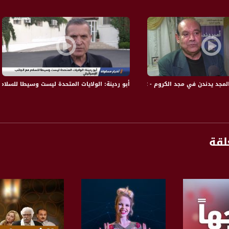
سطينية :
 في مجد الكروم - 12-2-2017- #صباحنا_غير- مساواة
أبو ردينة: الولايات المتحدة ليست وسيطا للسلام مع الج
لقة
يا الخبر من خلال مقالات مميزة وتحليلات لقضايا منوعة يتنوع بين المواضيع الإقتصادية الإجتماعية
لمواضيع الإقليمية أو الإسرائيلية الفلسطينية ويتطرق لأهم تفاعلات السوشل ميديا .
ة، صوت فلسطينيي الداخل - لاول مرة منذ ٧٠ عام
الفضائي الفلسطيني PalSat وعلى مدار القمر NileSat من خلال التردد التالي :