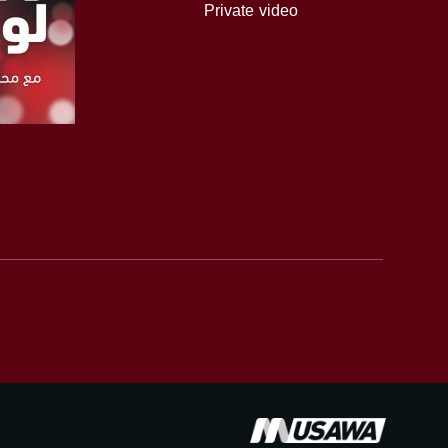
Private video
Downlink frequency - الترد
12645 MHZ
Polarity - الاستقطاب:
Horizontal
Symb.Rate - معدل الترميز:
27.500 MS/s
صفحة ا
FEC - تصحيح الخطأ :
5/6
عربسات Arabsat Badr 4 at 26.0 east
DL: 11958 H
SR: 27500
FEC: 5/6
للتواصل:
بريد الكتروني: