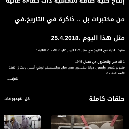
إنتاج خلية طاقة شمسية ذات كفاءة عالية
من مختبرات بل .، ذاكرة في التاريخ،في
مثل هذا اليوم ،25.4.2018
فقرة ذاكرة في التاريخ في مثل هذا اليوم تناولت الاحداث التالية :
1 الخامس والعشرون من نيسان 1945
مندوبو خمس وأربعون دولة يجتمعون فس سان فرانسيسكو لوضع أسس وميثاق هيئة
الأمم المتحدة .
للمزيد...
2 الخامس والعشرون من نيسان 1954
إنتاج خلية طاقة شمسية ذات كفاءة عالية من مختبرات بل .
حلقات كاملة
كل الفيديوهات
3 الخامس والعشرون من نيسان 1992
افتتاح القسم الكردي لراديوصوت أمريكا .
قناة مساواة الفضائية، صوت فلسطينيي الداخل - لاول مرة منذ ٧٠ عام
قناة مساواة الفضائية تبث عبر الحيّز الفضائي الفلسطيني PalSat وعلى مدار القمر