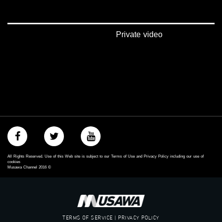
‪#‎égalité‬
‫#‏مساواة‬
‫#‏حق‬
‫#‏عدالة‬
Private video
‫#‏تساوٍ‬
‫#‏تعادل‬
‫#‏تماثل‬
‫#‏تسوية‬
‫#‏معادلة‬
All Rights Reserved. Use of this Web site is subject to our Terms of Use and Privacy Policy including our use of
cookies
Musawa Channel
2016
©
TERMS OF SERVICE | PRIVACY POLICY