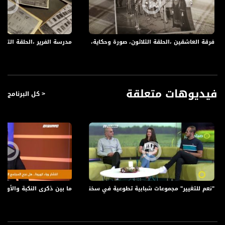
لارتفاعها عن باقي غرف المنزل ما يجعلها أكثر برودة في الصيف، كما كانت تستخدم أحياناً
من قبل صاحب المنزل كمضافة للرجال، وذلك لتمتعها بالخصوصية وانفصالها عن باقي
أرجاء المنزل، إضافة لكونها مكاناً لمبيت الضيوف وعابري السبيل ممن تقطعت بهم السبل
ولم يجدوا مكاناً يبيتون فيه ليلتهم.
فرقة العاشقين ،الحلقة الثلاثون، صورة وحكاية، رمضان 2018،مساواة
مدرسة الفرير ،الحلقة التاسعة و
لاحقاً، دُمرت معظم تلك البيوت و (عُلياتها)، إما بفعل الزمن أو بفعل فاعل دخيل على تلك
البيوت وذكرياتها، ولم يبق منها إلا القليل القليل. وفي عام النكبة، غادر أبناء القرى
والمدن بيوتهم وما فيها من متاع وذكريات مكرهين على ذلك، وبين ليلة وضحاها، تحول
ذلك البيت ... إلى مجرد خيمة.
فيديوهات متعلقة
< كل البرنامج
برنامج #صورة وحكاية يأتيكم يومياً طيلة ايام شهر رمضان المبارك الساعة 17:15 على
شاشة قناة مساواة الفضائية
برنامج #صورة_وحكاية يتناول كل يوم حكاية صورة من فلسطين من حيث نشأتها
ومعلومات عنها واحداثها
"نعم للتغيير" مجموعات شبابية تطوعية في سخنين - صباحنا غير -20.8.2017 - قناة مساواة الفضائية
ما بين ذكرى النكبة والأول من 
قناة مساواة الفضائية، صوت فلسطينيي الداخل - لاول مرة منذ ٧٠ عام
قناة مساواة الفضائية تبث عبر الحيّز الفضائي الفلسطيني PalSat وعلى مدار القمر
NileSat من خلال التردد التالي :