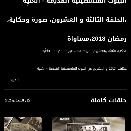
البيوت الفلسطينية القديمة - العُلِّيِة
،الحلقة الثالثة و العشرون، صورة وحكاية،
رمضان 2018،مساواة
الحكاية الثالثة والعشرون: البيوت الفلسطينية القديمة - العُلِّيِة
حكايتنا الثالثة و العشرين عن البيوت الفلسطينية القديمة - العُلِّيِة
للمزيد...
ما قبل سنة 1948 والتي اصطلح على تسميتها بعام النكبة، شاع في مدن الساحل
الفلسطيني بناء المنازل المشيدة من حجارة الطابوق الإسمنتي، والتي كانت تصنع في
قوالب خاصة، في حين امتازت المناطق الجبلية الداخلية بالبيوت الحجرية التي كان يسهل
حلقات كاملة
الحصول عليها من المحاجر في جبال المنطقة.
كل الفيديوهات
أما (العلية)، فهي غرفة أو أكثر كان يتم تشييدها في الطابق العلوي من المنزل، وهي
مخصصة للموسرين من أبناء القرى آنذاك، وسميت (علية) لأنها كانت تعلو عن باقي غرف
المنزل، وكان يتم الصعود إليها عن طريق درج كان يسمى (السلملك) وهي كلمة عثمانية
شاع استخدامها في ذلك الوقت.
غالباً ما كانت تستخدم (العلية) لنوم أفراد العائلة في ليالي الصيف والحر الشديد، نظراً