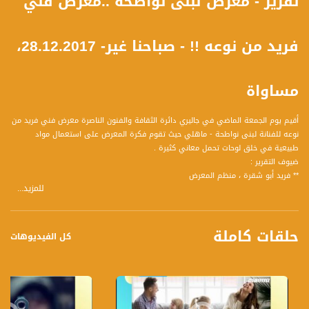
تقرير - معرض لبنى نواطحة ..معرض فني
فريد من نوعه !! - صباحنا غير- 28.12.2017،
مساواة
أقيم يوم الجمعة الماضي في جاليري دائرة الثقافة والفنون الناصرة معرض فني فريد من
نوعه للفنانة لبنى نواطحة - ماهلي حيث تقوم فكرة المعرض على استعمال مواد
طبيعية في خلق لوحات تحمل معاني كثيرة .
ضيوف التقرير :
** فريد أبو شقرة ، منظم المعرض
للمزيد...
** لبنى نواطحة ، فنانة وصاحبة المعرض
وشاهدوا ايضآ الحلقة الكاملة تناولت عدة فقرات ومواضيع وضيوف كالتالي :
حلقات كاملة
1 عناوين الأخبار
كل الفيديوهات
ضيف الفقرة :
** وائل عواد - صحفي
2 لا لتكريم العار
ضيف الفقرة :
** الشيخ حسام ابو ليل ، رئيس حزب الوفاء والإصلاح - عين ماهل