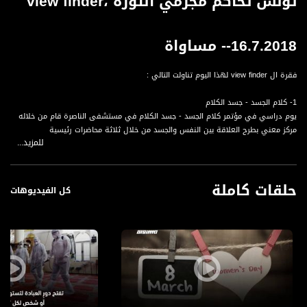
تونس تحاكم مجرمي الثورة ،view finder
-16.7.2018- مساواة
فقرة ال view finder لهذا اليوم تناولت التالي :
1- كلام الجسد - جسد الكلام
يوم دراسي في مؤتمر كلام الجسد - جسد الكلام في مستشفى الناصرة قام من خلاله
مركز معني بطرح العلاقة بين النفس والجسد من خلال ثلاثة محاضرات رئيسية
للمزيد...
2- تونس تحاكم مجرمي الثورة
القضاء التونسي المتخصص يبدأ النظر في ملفات ضحايا الثورة التونسية
حلقات كاملة
كل الفيديوهات
3- مقهى دمج
سوسيت مقهى في دمشق يسعى لدمج ذوي الاحتياجات الخاصة في المجتمع
قناة مساواة الفضائية، صوت فلسطينيي الداخل - لاول مرة منذ ٧٠ عام
قناة مساواة الفضائية تبث عبر الحيّز الفضائي الفلسطيني PalSat وعلى مدار القمر
NileSat من خلال التردد التالي :