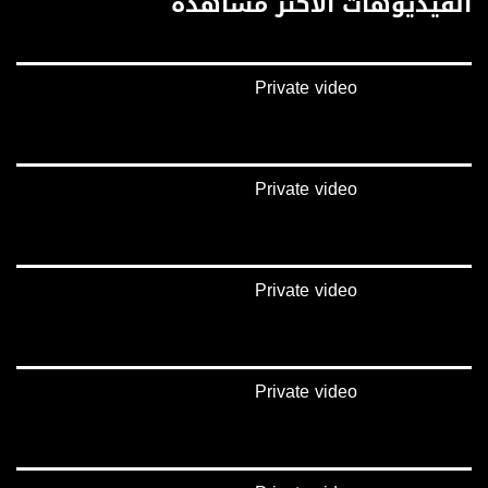
الفيديوهات الأكثر مشاهدة
://plus.google.com/u/0/b/115185778161375637310/115185778161375637310/posts/p/pub?
_ga=1.123333704.2101815806.1418341384
#_٤٨
Private video
48_#
‫#‏فلسطين_٤٨‬
‫#‏فلسطين_48‬
‪falasteen_48#‎‬
‫#‏عرب_٤٨
Private video
‪‎arab_48#‬
‫#‏تواصل‬
‫#‏اكسر_حصارك‬
‫#‏بلشنا_نرجع‬
Private video
‫#‏شعب_واحد‬
‪#‎mosawah‬
#musawa
#musawachannel
mosawah.com#
Private video
#musawachannel.com
‪#‎Equality‬
‪#‎égalité‬
‫#‏مساواة‬
‫#‏حق‬