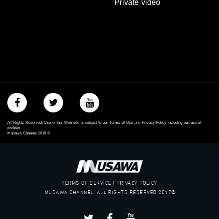
Private video
‫#‏عدالة‬
‫#‏تساوٍ‬
‫#‏تعادل‬
‫#‏تماثل‬
‫#‏تسوية‬
‫#‏معادلة‬
All Rights Reserved. Use of this Web site is subject to our Terms of Use and Privacy Policy including our use of
cookies
Musawa Channel
2016
©
TERMS OF SERVICE | PRIVACY POLICY
©2017 MUSAWA CHANNEL. ALL RIGHTS RESERVED.