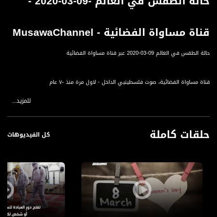
حالة الطقس في العالم -09-03-2020 -
قناة مساواة الفضائية - MusawaChannel
حالة الطقس في العالم 09-03-2020 عبر قناة مساواة الفضائية
قناة مساواة الفضائية، صوت فلسطينيي الداخل - لاول مرة منذ ٧٠ عام
للمزيد...
قناة مساواة الفضائية تبث عبر الحيّز الفضائي الفلسطيني PalSat وعلى مدار القمر
NileSat من خلال التردد التالي :
حلقات كاملة
Downlink frequency - الترد :
كل الفيديوهات
12645 MHZ
Polarity - الاستقطاب:
Horizontal
Symb.Rate - معدل الترميز:
27.500 MS/s