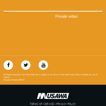
://plus.google.com/u/0/b/115185778161375637310/115185778161375637310/posts/p/pub?
_ga=1.123333704.2101815806.1418341384
#_٤٨
Private video
48_#
‫#‏فلسطين_٤٨‬
‫#‏فلسطين_48‬
‪falasteen_48#‎‬
‫#‏عرب_٤٨
‪‎arab_48#‬
‫#‏تواصل‬
‫#‏اكسر_حصارك‬
‫#‏بلشنا_نرجع‬
‫#‏شعب_واحد‬
‪#‎mosawah‬
#musawa
All Rights Reserved. Use of this Web site is subject to our Terms of Use and Privacy Policy including our use of
#musawachannel
cookies
Musawa Channel
2016
©
mosawah.com#
#musawachannel.com
‪#‎Equality‬
‪#‎égalité‬
‫#‏مساواة‬
TERMS OF SERVICE | PRIVACY POLICY
‫#‏حق‬