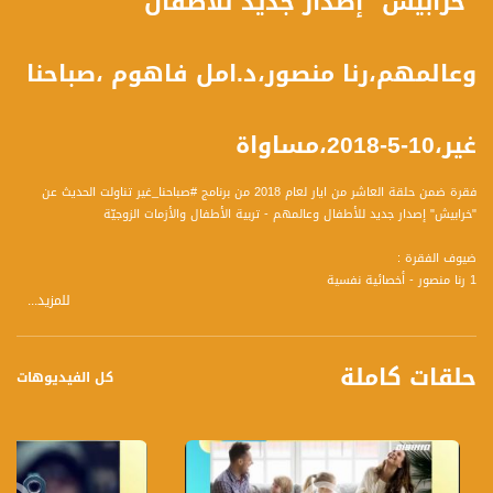
"خرابيش" إصدار جديد للأطفال
وعالمهم،رنا منصور،د.امل فاهوم ،صباحنا
غير،10-5-2018،مساواة
فقرة ضمن حلقة العاشر من ايار لعام 2018 من برنامج #صباحنا_غير تناولت الحديث عن
"خرابيش" إصدار جديد للأطفال وعالمهم - تربية الأطفال والأزمات الزوجيّة
ضيوف الفقرة :
1 رنا منصور - أخصائية نفسية
للمزيد...
2 د.امل فاهوم - د. في العمل الاجتماعي معالجة ومرشدة عائلية مؤهلة محاضرة في
كلية سخنين ومديرة وحدة التطوع المجتمعي في الكلية
حلقات كاملة
تحدث الضيوف عن المحاور التالية :
كل الفيديوهات
رنا منصور
1 اختيار الكتاب كوسيلة للتواصل مع الأطفال، نجاعته وميزته
2 الشريحة المستهدفة من الأطفال
3 كأخصائية نفسية: العناصر التي تم استخدامها في الكتاب لمخاطبة الطفل وإيصال
الفكرة