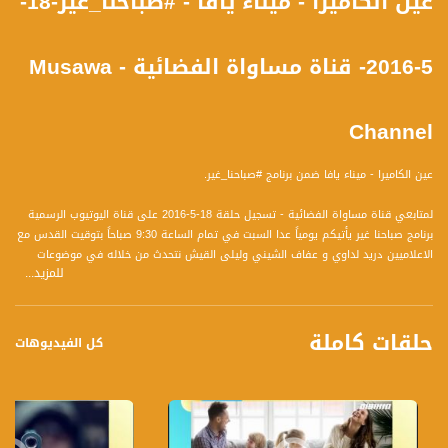
عين الكاميرا - ميناء يافا - #صباحنا_غير-18-
5-2016- قناة مساواة الفضائية - Musawa
Channel
عين الكاميرا - ميناء يافا ضمن برنامج #صباحنا_غير.
لمتابعي قناة مساواة الفضائية - تسجيل حلقة 18-5-2016 على قناة اليوتيوب الرسمية
برنامج صباحنا غير يأتيكم يومياً عدا السبت في تمام الساعة 9:30 صباحاً بتوقيت القدس مع
الاعلاميين دريد لداوي و عفاف الشيني وليلى القيش نتحدث من خلاله في موضوعات
للمزيد...
كثيرة ومتنوعة وضيوف مختلفين كل يوم .
قناة مساواة الفضائية، صوت فلسطينيي الداخل - لاول مرة منذ ٧٠ عام
حلقات كاملة
كل الفيديوهات
قناة مساواة الفضائية تبث عبر الحيّز الفضائي الفلسطيني PalSat وعلى مدار القمر
NileSat من خلال التردد التالي :
Downlink frequency - الترد :
12645 MHZ