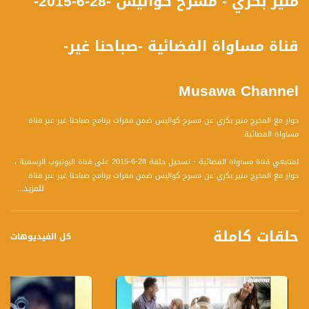
منير بكري - مسرح كواليس -28-6-2015-
قناة مساواة الفضائية -صباحنا غير-
Musawa Channel
حوار مع المخرج منير بكري عن مسرح كواليس ضمن فقرات برنامج صباحنا غير عبر قناة
مساواة الفضائية.
لمتابعي قناة مساواة الفضائية - تسجيل حلقة 28-6-2015 على قناة اليوتيوب الرسمية ،
حوار مع المخرج منير بكري عن مسرح كواليس ضمن فقرات برنامج صباحنا غير عبر قناة
للمزيد...
مساواة الفضائية.
يتحدث المخرج ومؤسس مسرح كواليس عن سبب التسمية المرتبط بأزقة مدينة عكا
القديمة وعن الفكرة كيف بدأت .
حلقات كاملة
يحاول المخرج منير بكري الكشف عن اسرار وهموم العالم المحيط من خلال مسرح كواليس
كل الفيديوهات
.
يتحدث ايضاً عن مسرحية زووم التي يعتبرها مسرحية شجاعة وتتبلور فكرتها عن كبت
المرأة و يوضح ايضاً سبب تسمية المسرحية ب زووم اي تسليط الضوء على قضية معينة.
برنامج صباحنا غير يأتيكم يومياً عدا السبت في تمام الساعة 9:30 صباحاً بتوقيت القدس مع