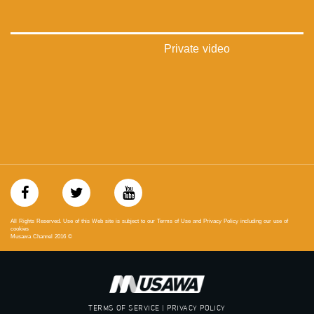
‫#‏فلسطين_٤٨‬
‫#‏فلسطين_48‬
‪falasteen_48#‎‬
‫#‏عرب_٤٨
Private video
‪‎arab_48#‬
‫#‏تواصل‬
‫#‏اكسر_حصارك‬
‫#‏بلشنا_نرجع‬
‫#‏شعب_واحد‬
‪#‎mosawah‬
#musawa
#musawachannel
mosawah.com#
#musawachannel.com
‪#‎Equality‬
‪#‎égalité‬
All Rights Reserved. Use of this Web site is subject to our Terms of Use and Privacy Policy including our use of
‫#‏مساواة‬
cookies
Musawa Channel
2016
©
‫#‏حق‬
‫#‏عدالة‬
‫#‏تساوٍ‬
‫#‏تعادل‬
‫#‏تماثل‬
TERMS OF SERVICE | PRIVACY POLICY
‫#‏تسوية‬