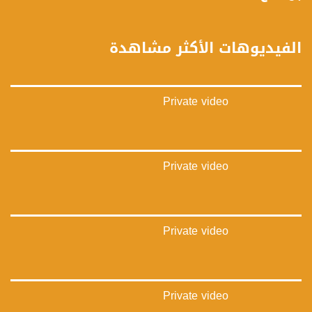
فيسبوك:
https://www.facebook.com/musawachannel
الفيديوهات الأكثر مشاهدة
تويتر:
https://twitter.com/musawachannel
Private video
يوتيوب:
https://www.youtube.com/channel/UCwJbDUmIxc-JX8PX53ek2Zg/feed
بينترست:
https://www.pinterest.com/musawachannel
Private video
فيميو:
https://vimeo.com/musawachannel
Private video
غوغل+:
://plus.google.com/u/0/b/115185778161375637310/115185778161375637310/posts/p/pub?
_ga=1.123333704.2101815806.1418341384
#_٤٨
Private video
48_#