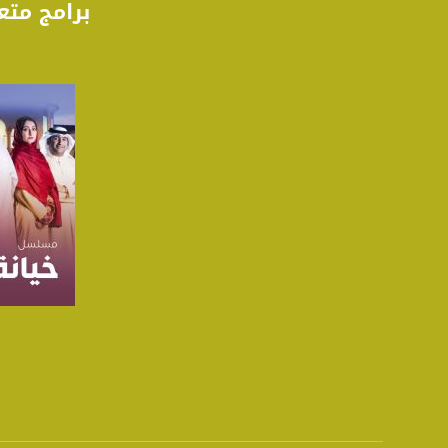
برامج متع
5/6
عربسات Arabsat Badr 4 at 26.0 east
DL: 11958 H
SR: 27500
FEC: 5/6
للتواصل:
بريد الكتروني:
usawachannel.com
للتفاعل:
الموقع الالكتروني:
صفحة ا
sawachannel.com
فيسبوك:
com/musawachannel