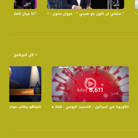
لة - الكاملة - الحلقة2 - رمضان شو بالبلد
’’ متعتي ان اكون مع نفسي ’’ - مروان مخول - الكاملة - الحلقة الاولى - رمضا
’’انا ميال للعلم، وتأثرت بعائل
 الداخل من انجازات ومشاكل وعقبات بالاضافة الى الفن والموسيقى والطرب .
< كل البرنامج
فنا من الكورونا،بانوراما مساواة،31.8.20.مساواة
الكورونا في اسرائيل : التحديث اليومي - قناة مساواة الفضائية - 06.04.2020
نتنياهو يطالب مواجهة الشهود ،اخب