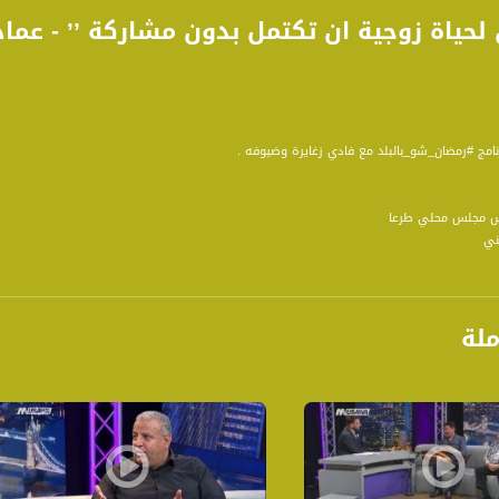
برنامج #رمضان_شو_بالبلد مع فادي زغايرة وضيوفه .
يس مجلس محلي طرعا
ني
ولندا، د. سليم محيليه
محاور التالية :
ملة
س مجلس محلي طرعان، عمل في السابق في مجال الحسابات ومحاسبًا للمجلس المحلي في طرعان، ت
جازات مهنية تم كريمه من قبل الحكومة عليها..
ي والاجتماعي في القرية، ويعمل على المشاريع المتآخية بين ابناء الطوائف في القرية..
 عليها وتطوير طرعان