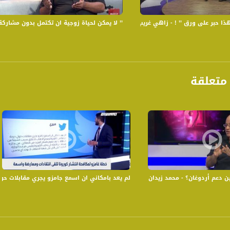
حبر على ورق ’’ ! - زاهي غريب ، جوزيف شومر - الكاملة - 3-6-2017- رمضان شو بالبلد
’’ لا يمكن لحياة زوجية ان تكتمل بدون مشاركة ’’ - عماد دح
البلد "عبر قناة مساواة، نناقش من خلاله مواضيع اجتماعية عديدة تهم المجتمع الفلسطيني في
متعلقة
ة، صوت فلسطينيي الداخل - لاول مرة منذ ٧٠ عام
الفضائي الفلسطيني PalSat وعلى مدار القمر NileSat من خلال التردد التالي :
 :
 - محمد زيدان - 26-7-2016-#التاسعة - قناة مساواة الفضائية
لم يعد بامكاني ان اسمع جامزو يجري مقابلات حول درجة خو