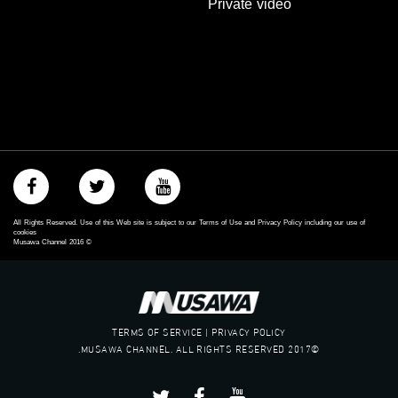
Private video
‫#‏مساواة‬
‫#‏حق‬
‫#‏عدالة‬
‫#‏تساوٍ‬
‫#‏تعادل‬
‫#‏تماثل‬
‫#‏تسوية‬
‫#‏معادلة‬
All Rights Reserved. Use of this Web site is subject to our Terms of Use and Privacy Policy including our use of
cookies
Musawa Channel
2016
©
TERMS OF SERVICE | PRIVACY POLICY
©2017 MUSAWA CHANNEL. ALL RIGHTS RESERVED.