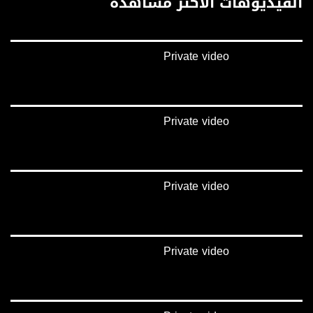
الفيديوهات الأكثر مشاهدة
غوغل+:
://plus.google.com/u/0/b/115185778161375637310/115185778161375637310/posts/p/pub?
_ga=1.123333704.2101815806.1418341384
Private video
#_٤٨
48_#
‫#‏فلسطين_٤٨‬
‫#‏فلسطين_48‬
Private video
‪falasteen_48#‎‬
‫#‏عرب_٤٨
‪‎arab_48#‬
‫#‏تواصل‬
Private video
‫#‏اكسر_حصارك‬
‫#‏بلشنا_نرجع‬
‫#‏شعب_واحد‬
‪#‎mosawah‬
#musawa
Private video
#musawachannel
mosawah.com#
#musawachannel.com
‪#‎Equality‬
‪#‎égalité‬