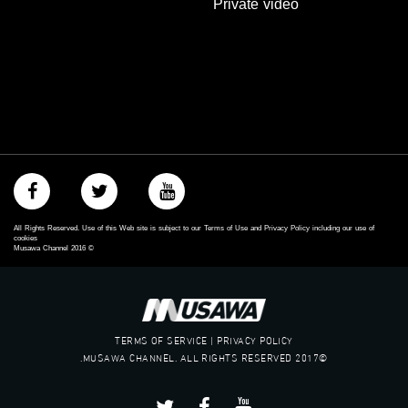
Private video
‫#‏حق‬
‫#‏عدالة‬
‫#‏تساوٍ‬
‫#‏تعادل‬
‫#‏تماثل‬
‫#‏تسوية‬
‫#‏معادلة‬
All Rights Reserved. Use of this Web site is subject to our Terms of Use and Privacy Policy including our use of
cookies
Musawa Channel
2016
©
TERMS OF SERVICE | PRIVACY POLICY
©2017 MUSAWA CHANNEL. ALL RIGHTS RESERVED.