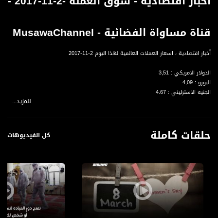
أخبار اقتصادية - سوق العملة -2-11-2017 -
قناة مساواة الفضائية - MusawaChannel
أخبار اقتصادية ، اسعار العملات العالمية لهذا اليوم 2-11-2017
الدولار الامريكي : 3,51
اليورو : 4,09
الجنيه الاسترليني : 4.67
للمزيد...
الربل الروسي : 0.03
الين اليابني : 0.03
الدينار الاردني : 4,96
حلقات كاملة
الجنيه المصري : 0,29
كل الفيديوهات
الريال السعودي : 0,94
الليرة السوري : 29,
الدرهم الاماراتي : 0.96
قناة مساواة الفضائية، صوت فلسطينيي الداخل - لاول مرة منذ ٧٠ عام
قناة مساواة الفضائية تبث عبر الحيّز الفضائي الفلسطيني PalSat وعلى مدار القمر
NileSat من خلال التردد التالي :