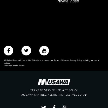
Private video
‫#‏حق‬
‫#‏عدالة‬
‫#‏تساوٍ‬
‫#‏تعادل‬
‫#‏تماثل‬
‫#‏تسوية‬
‫#‏معادلة‬
All Rights Reserved. Use of this Web site is subject to our Terms of Use and Privacy Policy including our use of
cookies
Musawa Channel
2016
©
TERMS OF SERVICE | PRIVACY POLICY
©2017 MUSAWA CHANNEL. ALL RIGHTS RESERVED.