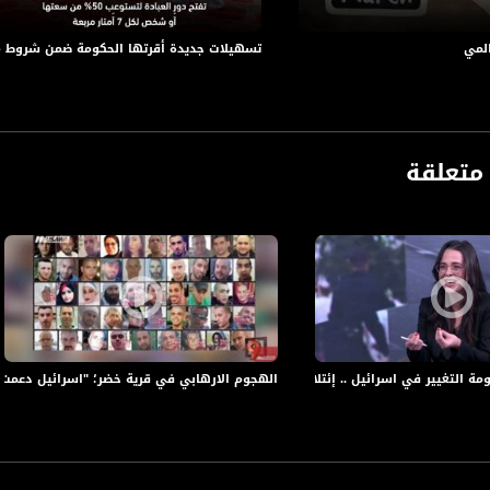
المي
تسهيلات جديدة أقرتها الحكومة ضمن شروط 
متعلقة
ومة التغيير في اسرائيل .. إئتلاف هش وتحديات قادمة
الهجوم الارهابي في قرية خضر؛ "اسرائيل دعمت جبهة الن
anafalasteeni@m