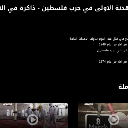
خ في مثل هذا اليوم تناولت الاحداث التالية :
الاولى في حرب فلسطين
 في هضبة الجولان بين سوريا واسرائيل
ملة
تركة تبني علمآ جديدآ أزرق اللون ويحمل 12 نجمة ذهبية .
ة، صوت فلسطينيي الداخل - لاول مرة منذ ٧٠ عام
الفضائي الفلسطيني PalSat وعلى مدار القمر NileSat من خلال التردد التالي :
 :