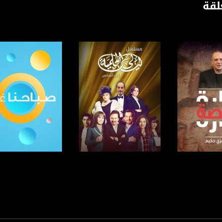
لقة
www.mu
https://www.facebook.
https://twitter
https://www.youtube.com/channel/UCwJbDUmIxc-J
https://www.pinterest.
لبرنامج
صفحة البرنامج
صفحة البرنامج
https://vimeo.
u/0/b/115185778161375637310/115185778161375637310/posts/p/pub?_ga=1.123333704.2101