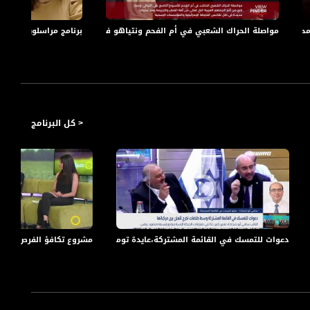
محددة
مواصلة الحراك الشعبي في أم الفحم ونتياهو في زيارة للنقب
برنامج مراسلون على قن
< كل البرنامج
صرة"! -الكاملة -التاسعة -3-11- 2017
دعوات للتمسك في القائمة المشتركة،عايدة توما،سامي أبو شحادة،بانوراما مساواة،12.11.2020،قناة م
مشروع تكافؤ الفرص للطلاب ا