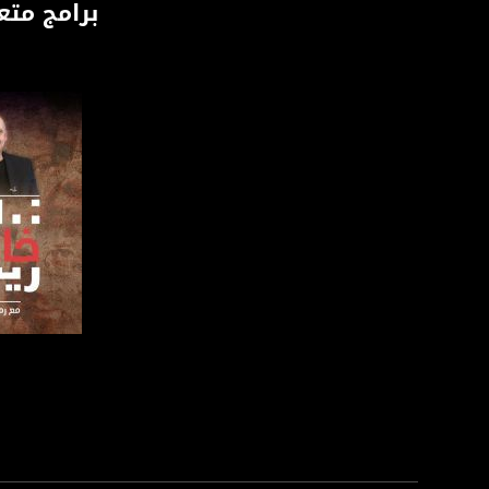
برامج متع
الموقع الالكتروني:
sawachannel.com
فيسبوك:
com/musawachannel
تويتر:
.com/musawachannel
يوتيوب:
X8PX53ek2Zg/feed
بينترست:
com/musawachannel
فيميو:
صفحة ا
com/musawachannel
غوغل+:
815806.1418341384