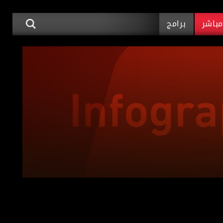
باشر
برامج