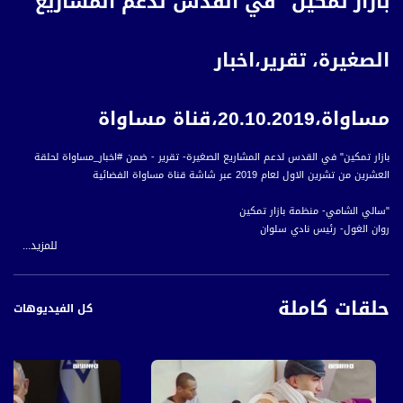
بازار تمكين" في القدس لدعم المشاريع
الصغيرة، تقرير،اخبار
مساواة،20.10.2019،قناة مساواة
بازار تمكين" في القدس لدعم المشاريع الصغيرة- تقرير - ضمن #اخبار_مساواة لحلقة
العشرين من تشرين الاول لعام 2019 عبر شاشة قناة مساواة الفضائية
"سالي الشامي- منظمة بازار تمكين
روان الغول- رئيس نادي سلوان
للمزيد...
سهام العباسي- مشتركة
حنين دويك- مشتركة
حلقات كاملة
كل الفيديوهات
أخبار مساواة هي نشرة إخبارية يومية على مدار الساعة لأبرز القضايا الاجتماعية،
الاقتصادية، الثقافية والسياسية للمواطن العربي الفلسطيني في الداخل.