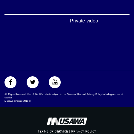
#musawachannel
mosawah.com#
#musawachannel.com
‪#‎Equality‬
Private video
‪#‎égalité‬
‫#‏مساواة‬
‫#‏حق‬
‫#‏عدالة‬
‫#‏تساوٍ‬
‫#‏تعادل‬
‫#‏تماثل‬
‫#‏تسوية‬
‫#‏معادلة‬
All Rights Reserved. Use of this Web site is subject to our Terms of Use and Privacy Policy including our use of
cookies
Musawa Channel
2016
©
TERMS OF SERVICE | PRIVACY POLICY