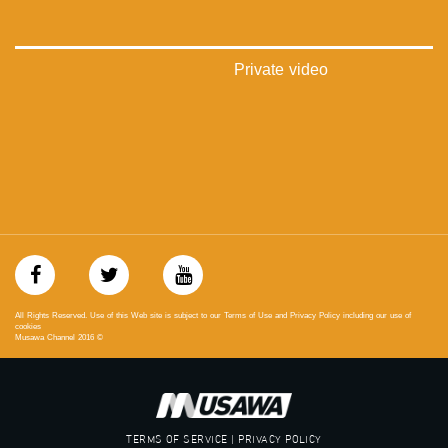
‫#‏فلسطين_48‬
‪falasteen_48#‎‬
‫#‏عرب_٤٨
‪‎arab_48#‬
Private video
‫#‏تواصل‬
‫#‏اكسر_حصارك‬
‫#‏بلشنا_نرجع‬
‫#‏شعب_واحد‬
‪#‎mosawah‬
#musawa
#musawachannel
mosawah.com#
#musawachannel.com
‪#‎Equality‬
‪#‎égalité‬
‫#‏مساواة‬
All Rights Reserved. Use of this Web site is subject to our Terms of Use and Privacy Policy including our use of
‫#‏حق‬
cookies
Musawa Channel
2016
©
‫#‏عدالة‬
‫#‏تساوٍ‬
‫#‏تعادل‬
‫#‏تماثل‬
‫#‏تسوية‬
TERMS OF SERVICE | PRIVACY POLICY
‫#‏معادلة‬