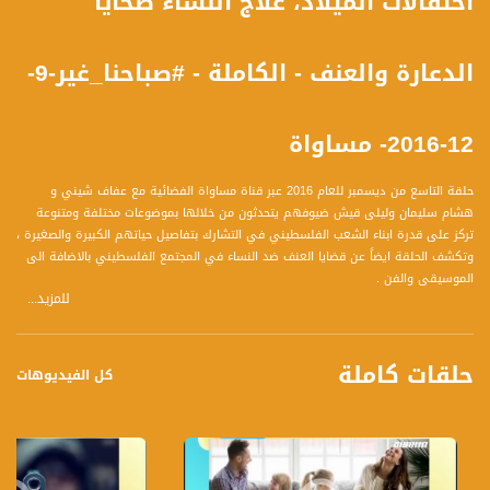
احتفالات الميلاد، علاج النساء ضحايا
الدعارة والعنف - الكاملة - #صباحنا_غير-9-
12-2016- مساواة
حلقة التاسع من ديسمبر للعام 2016 عبر قناة مساواة الفضائية مع عفاف شيني و
هشام سليمان وليلى قيش ضيوفهم يتحدثون من خلالها بموضوعات مختلفة ومتنوعة
تركز على قدرة ابناء الشعب الفلسطيني في التشارك بتفاصيل حياتهم الكبيرة والصغيرة ،
وتكشف الحلقة ايضاً عن قضايا العنف ضد النساء في المجتمع الفلسطيني بالاضافة الى
الموسيقى والفن .
للمزيد...
محاور الحلقة هي :
1- اضاءة شجرة الميلاد في ساحة العين لطائفة الروم الأرثوذكس
حلقات كاملة
2- زيارة الوفد الدنماركي لبلدية الناصرة
كل الفيديوهات
3- نساء في دائرة الدعارة في المجتمع العربي وتعامل الاخصائين النفسين معهن
4- آليات لخروج المرأة من دائرة العنف
5- تفعيل الاطفال عن طريق الحيوانات واستخدام الموسيقى والحركة
6- الشعر الغنائي وتمييز الإلقاء