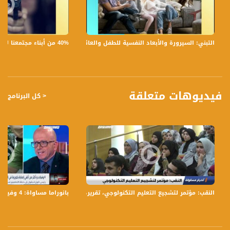
- لماذا في فترة الانتخابات تتهدد القيم الأساسية للديموقراطية ,( سياسات الإكراه, بث
الكراهية والعنصرية, وشيطنة الأحزاب والممثلين عنها) رغم أن الانتخابات المفروض أنها
واحدة من أشكال وأنماط الديموقراطية؟
- هنالك استطلاع محتلن يقول أن نسبة 50% من الناخبين مترددون، كيف يؤثر هذا
40% من أبناء مجتمعنا لا يشعرون بالأمان في بلداتهم!،الكاملة،صباحنا غير،28.6.2019،قناة مساواة
التبني: السيرورة والأبعاد النفسية للطفل والعائلة،الكاملة،صباحنا غير،30.6.2019،قناة مساواة
المعطى على هيمنة نتائج استطلاعات الرأي ؟
- ما هي أسباب تردد الناخب العربي ( استسلام , غضب ) ؟
- هل يعرف الناخب العربي ماذا يريد من ممثليه ؟ وكيف عليه أن يوصل صوته ومطالبه ؟
- شو برأيك بقدروا أعضاء الكنيست يعملوا للمجتمع العربي تحديدا في قضية المسكن
والبناء؟
فيديوهات متعلقة
< كل البرنامج
تسجيل حلقة 7-3-2019 على قناة اليوتيوب الرسمية
برنامج #صباحنا_غير يأتيكم يومياً عدا السبت في تمام الساعة 09:00 صباحاً بتوقيت القدس
قناة مساواة الفضائية، صوت فلسطينيي الداخل - لاول مرة منذ ٧٠ عام
النقب: مؤتمر لتشجيع التعليم التكنولوجي، تقرير،اخبار مساواة،12.01.2020،قناة مساواة
بانوراما مساواة: 4 وفيات و أكثر من ألفي إصابة كورونا في أخر ٢٤ ساعة و انطلاق التطعيم للجرعة الثالثة
قناة مساواة الفضائية تبث عبر الحيّز الفضائي الفلسطيني PalSat وعلى مدار القمر
NileSat من خلال التردد التالي :
Downlink frequency - الترد :