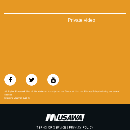
://plus.google.com/u/0/b/115185778161375637310/115185778161375637310/posts/p/pub?
_ga=1.123333704.2101815806.1418341384
#_٤٨
Private video
48_#
‫#‏فلسطين_٤٨‬
‫#‏فلسطين_48‬
‪falasteen_48#‎‬
‫#‏عرب_٤٨
‪‎arab_48#‬
‫#‏تواصل‬
‫#‏اكسر_حصارك‬
‫#‏بلشنا_نرجع‬
‫#‏شعب_واحد‬
‪#‎mosawah‬
#musawa
All Rights Reserved. Use of this Web site is subject to our Terms of Use and Privacy Policy including our use of
#musawachannel
cookies
Musawa Channel
2016
©
mosawah.com#
#musawachannel.com
‪#‎Equality‬
‪#‎égalité‬
‫#‏مساواة‬
TERMS OF SERVICE | PRIVACY POLICY
‫#‏حق‬