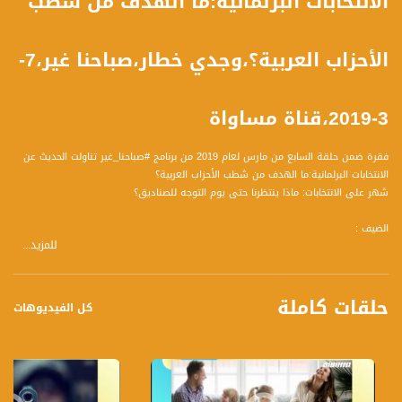
الانتخابات البرلمانية:ما الهدف من شطب
الأحزاب العربية؟،وجدي خطار،صباحنا غير،7-
3-2019،قناة مساواة
فقرة ضمن حلقة السابع من مارس لعام 2019 من برنامج #صباحنا_غير تناولت الحديث عن
الانتخابات البرلمانية:ما الهدف من شطب الأحزاب العربية؟
شهر على الانتخابات: ماذا ينتظرنا حتى يوم التوجه للصناديق؟
الضيف :
للمزيد...
وجدي خطار-صحافي
حلقات كاملة
كل الفيديوهات
المحاور :
- طيب، شو رأيك الشخصي بشطب الأحزاب العربية؟ هل كنت بتتوقعه؟ وهل برأيك رح
يتغير باللجوء لمحكمة العدل العليا؟
- برأيك شو سيناريو الشطب اللي كان ممكن يكون لو نزلت القوائم العربية في قائمة
واحدة؟ هل كان سيحدث الشطب بكل الأحوال؟