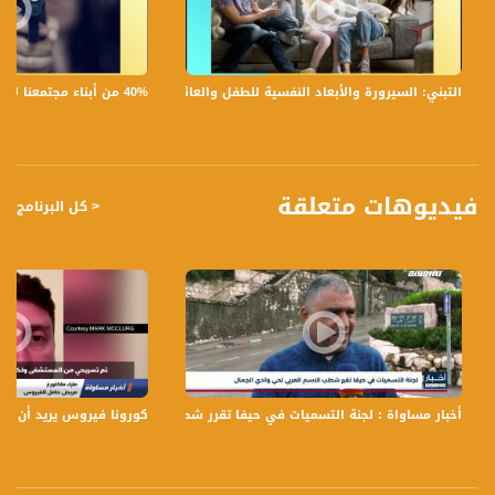
تسجيل حلقة 4-4-2019 على قناة اليوتيوب الرسمية
40% من أبناء مجتمعنا لا يشعرون بالأمان في بلداتهم!،الكاملة،صباحنا غير،28.6.2019،قناة مساواة
التبني: السيرورة والأبعاد النفسية للطفل والعائلة،الكاملة،صباحنا غير،30.6.2019،قناة مساواة
برنامج #صباحنا_غير يأتيكم يومياً عدا السبت في تمام الساعة 09:00 صباحاً بتوقيت القدس
قناة مساواة الفضائية، صوت فلسطينيي الداخل - لاول مرة منذ ٧٠ عام
فيديوهات متعلقة
< كل البرنامج
قناة مساواة الفضائية تبث عبر الحيّز الفضائي الفلسطيني PalSat وعلى مدار القمر
NileSat من خلال التردد التالي :
Downlink frequency - الترد :
12645 MHZ
Polarity - الاستقطاب:
Horizontal
Symb.Rate - معدل الترميز:
أخبار مساواة : لجنة التسميات في حيفا تقرر شطب الاسم العربي لحي وادي الج
كورونا فيروس يريد أن يقتلك ، 
27.500 MS/s
FEC - تصحيح الخطأ :