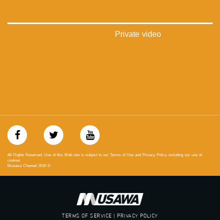
‫#‏تواصل‬
‫#‏اكسر_حصارك‬
‫#‏بلشنا_نرجع‬
‫#‏شعب_واحد‬
Private video
‪#‎mosawah‬
#musawa
#musawachannel
mosawah.com#
#musawachannel.com
‪#‎Equality‬
‪#‎égalité‬
‫#‏مساواة‬
‫#‏حق‬
‫#‏عدالة‬
‫#‏تساوٍ‬
‫#‏تعادل‬
All Rights Reserved. Use of this Web site is subject to our Terms of Use and Privacy Policy including our use of
‫#‏تماثل‬
cookies
Musawa Channel
2016
©
‫#‏تسوية‬
‫#‏معادلة‬
TERMS OF SERVICE | PRIVACY POLICY