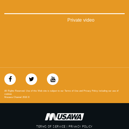
://plus.google.com/u/0/b/115185778161375637310/115185778161375637310/posts/p/pub?
_ga=1.123333704.2101815806.1418341384
#_٤٨
Private video
48_#
‫#‏فلسطين_٤٨‬
‫#‏فلسطين_48‬
‪falasteen_48#‎‬
‫#‏عرب_٤٨
‪‎arab_48#‬
‫#‏تواصل‬
‫#‏اكسر_حصارك‬
‫#‏بلشنا_نرجع‬
‫#‏شعب_واحد‬
‪#‎mosawah‬
#musawa
All Rights Reserved. Use of this Web site is subject to our Terms of Use and Privacy Policy including our use of
#musawachannel
cookies
Musawa Channel
2016
©
mosawah.com#
#musawachannel.com
‪#‎Equality‬
‪#‎égalité‬
‫#‏مساواة‬
TERMS OF SERVICE | PRIVACY POLICY
‫#‏حق‬