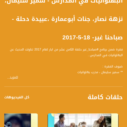
البهلوانيات في المدارس - سمير سليمان،
نزهة نصار، جنات أبوعمارة ،عبيدة دحلة -
صباحنا غير- 18-5-2017
فقرة ضمن برنامج #صباحنا_غير حلقة الثامن عشر من ايار لعام 2017 تناولت الحديث عن
البهلوانيات في المدارس .
ضيوف الفقرة :
** سمير سليمان ، مدرب بهلوانيات
للمزيد...
** نزهة نصار ، مربية الصف
** جنات أبو عمارة ، طالبة مشاركة في المشروع
** عبيدة دحلة ، طالب مشارك فبي المشروع
حلقات كاملة
كل الفيديوهات
واجاب الضيوف على المحاور التالية :
سمير سليمان:
1 حدثنا عن المشروع وكيف يتجاوب الطلاب معة؟.
2 ما هي التحديات والصعوبات في مثل هذا المشروع؟
3 كم من المدارس تشارك في هذا المشروع؟.