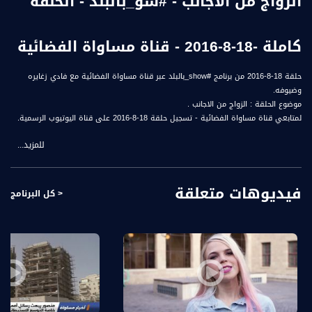
الزواج من الاجانب - #شو_بالبلد - الحلقة
كاملة -18-8-2016 - قناة مساواة الفضائية
حلقة 18-8-2016 من برنامج #show_بالبلد عبر قناة مساواة الفضائية مع فادي زغايره
وضيوفه.
موضوع الحلقة : الزواج من الاجانب .
لمتابعي قناة مساواة الفضائية - تسجيل حلقة 18-8-2016 على قناة اليوتيوب الرسمية.
للمزيد...
ضيوف الحلقة هم :
1- منيرفا مزاوي - مدربة علاقات زوجية- مرتبطة بشريك بولندي
2- تامر ضاهر - محامي مدني ومختص بقضايا شؤون العائلة
فيديوهات متعلقة
3- فلوريان ( موسى) هاس - مدير مبيعات – ألماني متزوج من عربية
< كل البرنامج
شو بالبلد راح يطل عليكو كل خميس بهالوقت الساعة 9:00 مساء بتوقيت القدس وعلى
مدار ساعة ونص راح نتعرف على شخصيات مميزة، جاي من مجالات مختلفة بسهرة ولا
أحلى مع فادي زغايرة وضيوفه.
قناة مساواة الفضائية، صوت فلسطينيي الداخل - لاول مرة منذ ٧٠ عام