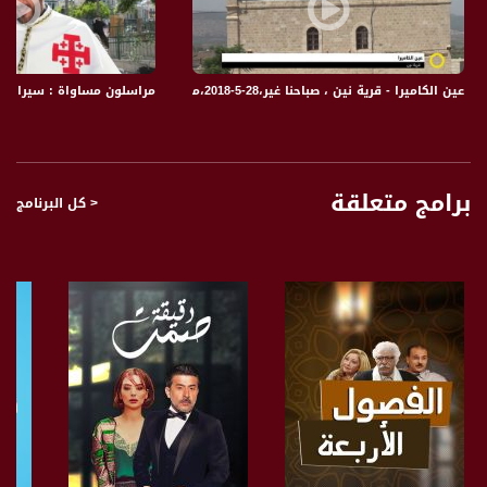
القاتل كان طبيبا، ولكنه كان مستوطنا تشرب الفكر الإرهابي في مستعمرة كريات أربع
قرب الخليل، وتعاون معه ضباط وجنود الإحتلال الذين تعمدوا إغلاق أبواب الحرم ليمنعوا
خروج المصلين الخمسمئة وهم يتعرضون لإطلاق الرصاص.
عين الكاميرا - قرية نين ، صباحنا غير،28-5-2018،مساواة
مراسلون مساواة : سيرا على
واستكمل جيش الاحتلال الجريمة فقتل ستين شهيدا آخر خلال المظاهرات التي جرت
إحتجاجا على المجزرة، ورغم إصدار مجلس الأمن في حينه قرارا بإدانة المجزرة و بنزع سلاح
المستوطنيين، إلا أن الأمور سارت في الإتجاه المعاكس، فعوقبت الضحية بدلا من
المجرمين.
برامج متعلقة
< كل البرنامج
اذ قسم الحرم الإبراهيمي وحرم المسلمون من الصلاة في الجزء الأكبر منه معظم أيام
العام، وتم إغلاق شوارع الشهداء والسهلة وسوق الحسبة وخان الخليل وخان شاهين
وأغلق معها 1800 محل تجاري حتى اليوم، وأنشأ الإحتلال ما أصبح فضيحة التمييز العنصري
والأبارتهايد الأسوأ لصالح 400 مستعمر مستوطن وعلى حساب أربعين ألفا من سكان
البلدة القديمة في الخليل.
وزاد إتفاق تقسيم الخليل، الذي عقد مع الإحتلال في عام 1997 بإنشاء منطقة H2 الطين
بلة.
والآن تلاحق إدارة ترامب وحكومة إسرائيل الجانب الفلسطيني لأنه يدفع مخصصات لعائلات
شهداء المجزرة، وتسميهم إرهابيين ، أما باروخ جولدشتاين فقد اصبح قبره مزارا
للمستعمرين الإسرائيليين وتُدعمُ عائلته من حكومة الإحتلال دون أي انتقاد أميركي.