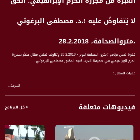
العبرة من مجزرة الحرم الإبراهيمي: الحقُ
لا يُتفاوضُ عليه !،د. مصطفى البرغوثي
،متروالصحافة، 28.2.2018
فقرة ضمن برنامج #مترو_الصحافة ليوم ٠ 28.2.2018 وتناولت تحليل مقال يذكّر بمجزرة
الحرم الإبراهيمي في صحيفة العرب كتبه الدكتور مصطفى البرغوثي .
فقرات المقال :
للمزيد...
في مثل هذا اليوم (25.02) قبل أربعة وعشرين عاما إرتكب مجرم إرهابي صهيوني اسمه
باروخ جولدشتاين مجزرة الحرم الإبراهيمي في الخليل، فقتل تسعة وعشرين شهيدا من
المصلين الفلسطينيين، وهم يؤدون صلاة فجر الخامس عشر من شهر رمضان، وجرح مائة
فيديوهات متعلقة
وخمسين مصليا آخر، قبل أن يلقى حتفه على يد المصلين.
< كل البرنامج
أصغر الشهداء كان الطفلان جبر أبو سنينية ورامي الرجبي وكان عمر كل منهما أحد عشر
عاما، وأكبرهم كان عبد الحق الجعبري و عمره خمس وخمسون عاما.