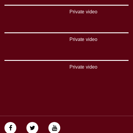
Polarity - الاستقطاب:
Private video
Horizontal
Symb.Rate - معدل الترميز:
27.500 MS/s
Private video
FEC - تصحيح الخطأ :
5/6
Private video
عربسات Arabsat Badr 4 at 26.0 east
DL: 11958 H
SR: 27500
FEC: 5/6
للتواصل:
بريد الكتروني:
anafalasteeni@musawachannel.com