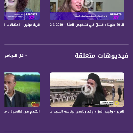
قناة مساواة الفضائية تبث عبر الحيّز الفضائي الفلسطيني PalSat وعلى مدار القمر
NileSat من خلال التردد التالي :
الـ 40 طبيبًا : فشلٌ في تشخيص العلّة - Reports X7، 12-1-2019- مساواة
قرية عبلين - احتفالات الميلاد، عيد ونبيذ - 9
Downlink frequency - الترد :
12645 MHZ
Polarity - الاستقطاب:
Horizontal
فيديوهات متعلقة
< كل البرنامج
Symb.Rate - معدل الترميز:
27.500 MS/s
FEC - تصحيح الخطأ :
5/6
عربسات Arabsat Badr 4 at 26.0 east
تقرير - واجب العزاء وفد رئاسي برئاسة السيد محمود الهباش مستشار الرئيس ابو مازن - 26-1- #
الهدم في قلنسوة ، ما بعد المظ
DL: 11958 H
SR: 27500
FEC: 5/6