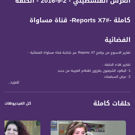
العرس الفلسطيني - 2-9-2016 - الحلقة
كاملة -#Reports X7- قناة مساواة
الفضائية
تقارير الاسبوع من برنامج Reports X7 عبر شاشة قناة مساواة الفضائية -
تقارير هذه الحلقة :
1- اليهود الشرقيون يعززون لغتهم العربية من جديد
2- عرض السبعينات
للمزيد...
3- السياحة الداخلية في عكا
4- ندوة لمركز انجاز
5- ثقافة النظافة
حلقات كاملة
6- بيت القديسة مريم بواردي
كل الفيديوهات
7- لارين رغم الظروف الصعبة متفوقة رياضيا
8- متحف التراث الفلسطيني
9- العرس الفلسطيني
قناة مساواة الفضائية، صوت فلسطينيي الداخل - لاول مرة منذ ٧٠ عام