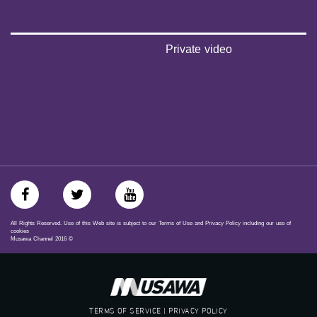
#musawachannel.com
‪#‎Equality‬
‪#‎égalité‬
‫#‏مساواة‬
Private video
‫#‏حق‬
‫#‏عدالة‬
‫#‏تساوٍ‬
‫#‏تعادل‬
‫#‏تماثل‬
‫#‏تسوية‬
‫#‏معادلة‬
All Rights Reserved. Use of this Web site is subject to our Terms of Use and Privacy Policy including our use of
cookies
Musawa Channel
2016
©
TERMS OF SERVICE | PRIVACY POLICY