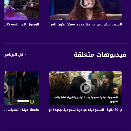
نانسي: بما إنو عم نحكي عن الظهور، أي ظهور كانت تحب أكتر نانسي الرقص أو الغناء؟
عفاف: ليزا وفريد؟ حاجة التوازن!
نانسي: قديش الأهل قد لا يكونوا على دراي بمصاعب شغلنا وتركيبة حياتنا المعقدة؟
عفاف: 15:12 مع تقدّم الوقت.. عفاف كبرت وبديت تكوين الشخصيّة، ومن سِمات
الحدود مش بس حواجزالحدود ممكن يكون ناس بتمنعك لتوصل لاشي معين،منار ش
الوصول الى القمة كانت تح
هالشخصيّة القدرة على الإقناع! القدرة على الخطابة هي موهبة في التحدث إلى جمهور
أو موهبة في اخفاء الإنفاعالات الشخصيّة والإلتزام بما هو رسمي وأنيق؟
نانسي: تحدثنا عن البوغ والنضوج، كلنا منتصور إنو نلانسي هي الطفلة الرقيقة واللطيفة،
في أي حدث بتتذكري طلع وجه تاني فاجئك وفاجئ أي شخص آخر. (غناء)
عفاف: الكلمات الطلابية، الغناء والرقص!! القائد أو المتسلط، الطرق للتسلط! (غناء)
فيديوهات متعلقة
< كل البرنامج
نانسي: مفهوم العِقاب، كيف تجلّى في البيت! شو ترك فيكي وشو أخدتي منّو؟
عفاف: في كاميرا بالبيت!!
نانسي: في المرور على مراحل الحياة الشخصيّة.. الزواج والوالديّة (ايمتا قلتي اوبس أنا
ملتزمة وإيمتا قلتي نشكر الله) هل ينطبق ما يُقال في لبنان؟! من شو بتخافي على بنتك
عفاف: علاقتك مع الأطفال، وليزااااااا تحقيق الذات، اللقب الثاني في الإعلام الاستراتيجي،
حاجة الإعلامي اليوم للألقاب، هل الإعلامي مهدد؟!
نانسي: ماريا مرعب قالت أنت أكثر شخص بيشتغل صح! (غناء)
عفاف: النمطية في الطريقة الأسلوب! التحدّي الأكبر أمام الإعلام المحلّي؟! شو الناس
بيقولو حولك وبيفاجئك (ايجابًا)
ب 60 ثانية -السعودية: مبادرة سعودية جديدة توفر بيوتا لإيواء قطط وكلاب الشوارع15-4-2019
جامعة حيفا : تحديات الطلاب ا