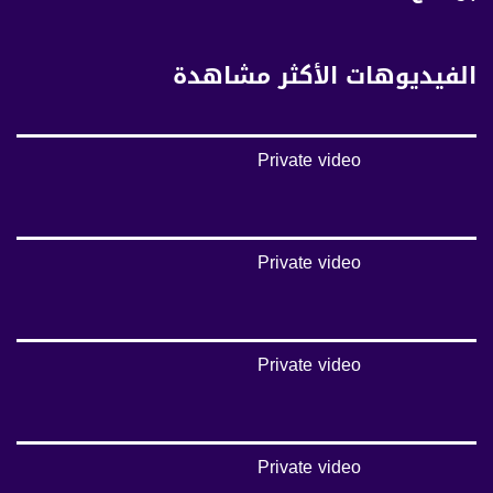
5/6
عربسات Arabsat Badr 4 at 26.0 east
الفيديوهات الأكثر مشاهدة
DL: 11958 H
SR: 27500
FEC: 5/6
Private video
للتواصل:
بريد الكتروني:
anafalasteeni@musawachannel.com
Private video
للتفاعل:
الموقع الالكتروني:
Private video
www.musawachannel.com
فيسبوك:
https://www.facebook.com/musawachannel
Private video
تويتر: