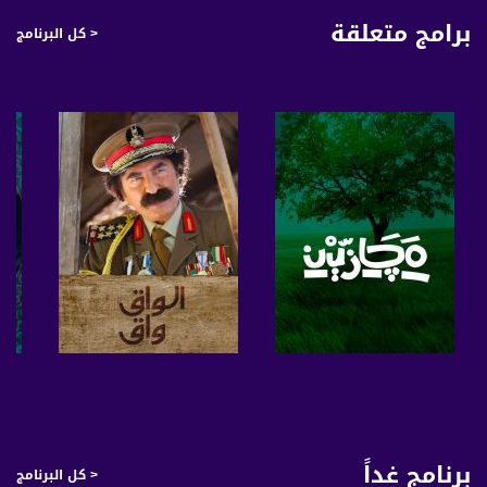
#منحكي_لبلد - برنامج حواري مسائي منوّع يستضيف شخصيات من مختلف المجالات،
برامج متعلقة
< كل البرنامج
ويقدم فقرات فنية وترفيهية. تقديم: أمير خطيب
برنامج #منحكي_لبلد يأتيكم يومياً الساعة 23:00 عبر شاشة قناة مساواة الفضائية
قناة مساواة الفضائية، صوت فلسطينيي الداخل - لاول مرة منذ ٧٠ عام
قناة مساواة الفضائية تبث عبر الحيّز الفضائي الفلسطيني PalSat وعلى مدار القمر
NileSat من خلال التردد التالي :
Downlink frequency - الترد :
12645 MHZ
Polarity - الاستقطاب:
Horizontal
Symb.Rate - معدل الترميز:
صفحة البرنامج
صفحة البرنامج
27.500 MS/s
FEC - تصحيح الخطأ :
برنامج غداً
< كل البرنامج