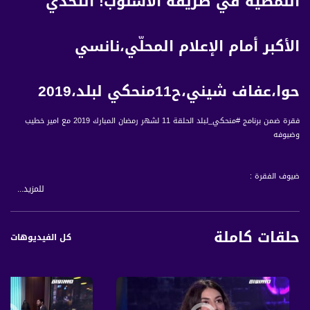
النمطية في طريقة الأسلوب! التحدّي
الأكبر أمام الإعلام المحلّي،نانسي
حوا،عفاف شيني،ح11منحكي لبلد،2019
فقرة ضمن برنامج #منحكي_لبلد الحلقة 11 لشهر رمضان المبارك 2019 مع امير خطيب
وضيوفه
ضيوف الفقرة :
للمزيد...
نانسي حوا : مغنيّة
عفاف شيني: إعلامية
حلقات كاملة
كل الفيديوهات
المحاور :
عفاف: يلا نبلش مسانا غير؟
نانسي: إدخال الشوكولاطة \ العلقة مع الأكل والأكلات!
عفاف: ايمتا هالطفلة بديت تحلم بالظهور؟، كيف تعاملت مع هالحلم بالمدرسة وبالبيت
ومع العائلة؟، ماريا ومرلين