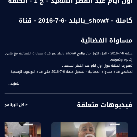
اول ايام عيد الفطر السعيد - ج 1 - الحلقة
كاملة - #show_بالبلد -6-7-2016 - قناة
مساواة الفضائية
حلقة 6-7-2016 - الجزء الاول من برنامج #show_بالبلد عبر قناة مساواة الفضائية مع فادي
زغايره وضيوفه.
تمحورت الحلقة حول اول ايام عيد الفطر السعيد .
لمتابعي قناة مساواة الفضائية - تسجيل حلقة 6-7-2016 على قناة اليوتيوب الرسمية.
للمزيد...
ضيوف الحلقة هم :
1- كميل شجراوي - مايسترو ومؤسس الفرقة الماسية
2- سلوى نقارة - فنانة قديرة
فيديوهات متعلقة
3- لؤي سروجي - مطرب
< كل البرنامج
شو بالبلد راح يطل عليكو كل خميس بهالوقت الساعة 9:00 مساء بتوقيت القدس وعلى
مدار ساعة ونص راح نتعرف على شخصيات مميزة، جاي من مجالات مختلفة بسهرة ولا
أحلى مع فادي زغايرة وضيوفه.