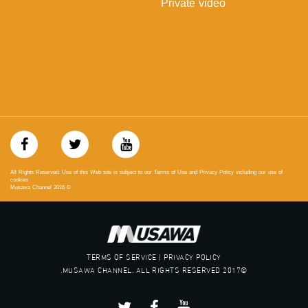
Private video
‪#‎mosawah‬
#musawa
#musawachannel
mosawah.com#
#musawachannel.com
‪#‎Equality‬
‪#‎égalité‬
‫#‏مساواة‬
‫#‏حق‬
‫#‏عدالة‬
‫#‏تساوٍ‬
‫#‏تعادل‬
All Rights Reserved. Use of this Web site is subject to our Terms of Use and Privacy Policy including our use of
‫#‏تماثل‬
cookies
Musawa Channel
2016
©
‫#‏تسوية‬
‫#‏معادلة‬
TERMS OF SERVICE | PRIVACY POLICY
©2017 MUSAWA CHANNEL. ALL RIGHTS RESERVED.