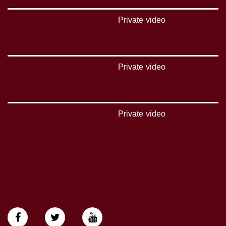
عربسات Arabsat Badr 4 at 26.0 east
Private video
DL: 11958 H
SR: 27500
FEC: 5/6
Private video
للتواصل:
بريد الكتروني:
anafalasteeni@musawachannel.com
Private video
للتفاعل:
الموقع الالكتروني:
www.musawachannel.com
فيسبوك:
https://www.facebook.com/musawachannel
تويتر:
https://twitter.com/musawachannel