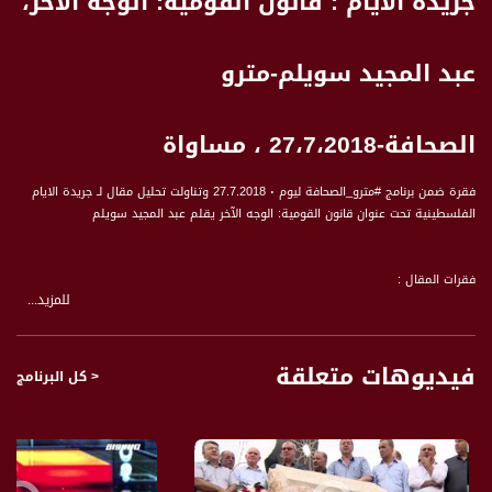
جريدة الايام : قانون القومية: الوجه الآخر،
عبد المجيد سويلم-مترو
الصحافة-27،7،2018 ، مساواة
فقرة ضمن برنامج #مترو_الصحافة ليوم ٠ 27.7.2018 وتناولت تحليل مقال لـ جريدة الايام
الفلسطينية تحت عنوان قانون القومية: الوجه الآخر يقلم عبد المجيد سويلم
فقرات المقال :
للمزيد...
الوجه الأول لهذا القانون هام للغاية:
فهذا القانون تم إقراره باعتباره «قانون أساس» وهو يشكل بالتالي مع منظومة القوانين
الأخرى الأساس من الناحية العملية الاطار الدستوري لدولة الاحتلال، ولكنه يتميز عن كافة
فيديوهات متعلقة
القوانين الأساس الأخرى في كونه أقوى وأهم من كل قوانين الأساس، باعتبار أنه يعالج
< كل البرنامج
«تعريف الدولة والهوية والأرض والسيادة والمصير»، وهو الأمر الذي يعني أن كافة
القوانين التشريعية والتنفيذية والإجرائية والقضائية لا بد وأن تخضع لمقتضياته، وهذا هو
مكمن الأهمية الخاصة لهذا القانون، والمكانة الكبيرة والمهيمنة لموقعه ودوره في
تحديد معالم المراحل الراهنة والمستقبلية.
كما أن هذا القانون جاء ليحسم طابع الدولة ومصير الأرض وإقصاء الشعب الفلسطيني