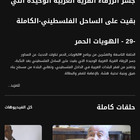
جسر الزرقاء القرية العربية الوحيدة التي
بقيت على الساحل الفلسطيني-الكاملة
-29 - الهويات الحمر
الحلقة التاسعة والعشرين من برنامج #الهويات_الحمر تناولت الحديث عن المحاور
جسر الزرقاء القرية العربية الوحيدة التي بقيت على الساحل الفلسطيني بعد النكبة،
وتعتبر من افقر البلدات العربية في الداخل الفلسطيني، وتعاني البلدة من مسطح بناء
ضيق وبنية تحتية هشة. بالإضافة للفقر والبطالة.
للمزيد...
ضيوف الحلقة :
مراد عماش رئيس المجلس المحلي
محمد حمدان رئيس قسم الشبيبة في المجلس المحلي
حلقات كاملة
محمد زيذان مدير الجمعية العربية لحقوق الانسان
كل الفيديوهات
عنات كوهين مهندسة معمارية
حمامة جميل لاعبة المنتخب الفلسطيني لكرة القدم للسيدات
#الهويات_الحمر هو سلسلة من التحقيقات الصحافيّة تلقي الضوء على التحديات اليوميّة