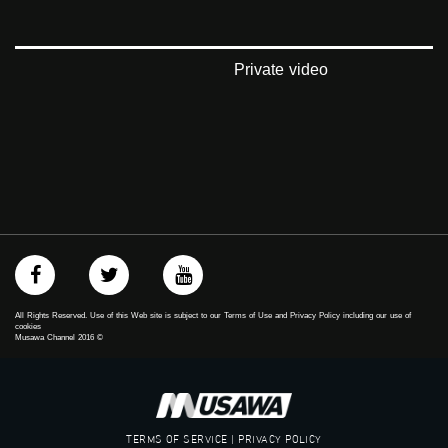
‪falasteen_48#‎‬
‫#‏عرب_٤٨
‪‎arab_48#‬
‫#‏تواصل‬
Private video
‫#‏اكسر_حصارك‬
‫#‏بلشنا_نرجع‬
‫#‏شعب_واحد‬
‪#‎mosawah‬
#musawa
#musawachannel
mosawah.com#
#musawachannel.com
‪#‎Equality‬
‪#‎égalité‬
‫#‏مساواة‬
‫#‏حق‬
All Rights Reserved. Use of this Web site is subject to our Terms of Use and Privacy Policy including our use of
‫#‏عدالة‬
cookies
Musawa Channel
2016
©
‫#‏تساوٍ‬
‫#‏تعادل‬
‫#‏تماثل‬
‫#‏تسوية‬
‫#‏معادلة‬
TERMS OF SERVICE | PRIVACY POLICY