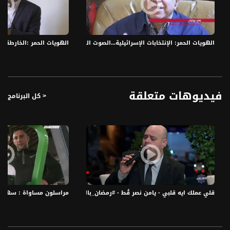
التي يواجهها فلسطينيو الـ 48 في عددٍ من المجالات. تستمد السلسة تسميتها من
"الهنود الحمر"، وهي التسمية التي تُطلق على عرقيات السكان الأصليين للأمريكيتين قبل
عصر كريستوفر كولومبوس. هذه التسمية تؤكد على أصلانيّة فلسطيني الـ 48، وعلى
أحقيتهم بالمكان. تعكس السلسلة صراع الهوية الذي يمر به فلسطيني الـ 48، من خلال
الهويات الحمر: الإنتخابات الإسرائيلية...الصوت العربي والتأثير والمشاركة في صن
الهويات الحمر :الخارطة الحزبي
تسليط الضوء على التحديات بطريقة مختلفة وخاصة، حيث سيخرج طاقم البرنامج لبحث
التحدي والتطرق له من عدة جوانب، خلال البرنامج سنستضيف عددًا من المحللين، من
العرب واليهود، ونعمل على مواجهة الرواية الفلسطينية بالمغايرة والنقيضة الإسرائيلية
فيديوهات متعلقة
< كل البرنامج
قناة مساواة الفضائية، صوت فلسطينيي الداخل - لاول مرة منذ ٧٠ عام
قناة مساواة الفضائية تبث عبر الحيّز الفضائي الفلسطيني PalSat وعلى مدار القمر
NileSat من خلال التردد التالي :
Downlink frequency - الترد :
12645 MHZ
Polarity - الاستقطاب:
قلي عملك ايه قلبي - يامن نصر قُط - #رمضان_بالبلد - 8-6-2016- قناة مساواة الفضائية
مراسلون مساواة : سهيل 
Horizontal
Symb.Rate - معدل الترميز:
27.500 MS/s