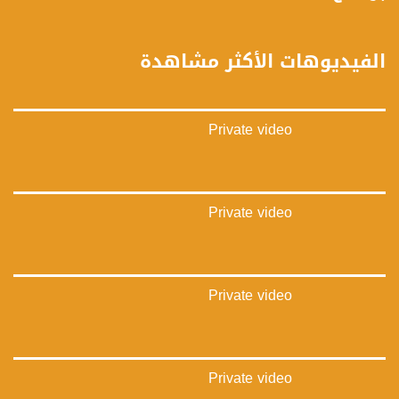
فيسبوك:
https://www.facebook.com/musawachannel
الفيديوهات الأكثر مشاهدة
تويتر:
https://twitter.com/musawachannel
Private video
يوتيوب:
https://www.youtube.com/channel/UCwJbDUmIxc-JX8PX53ek2Zg/feed
بينترست:
https://www.pinterest.com/musawachannel
Private video
فيميو:
https://vimeo.com/musawachannel
Private video
غوغل+:
://plus.google.com/u/0/b/115185778161375637310/115185778161375637310/posts/p/pub?
_ga=1.123333704.2101815806.1418341384
#_٤٨
Private video
48_#