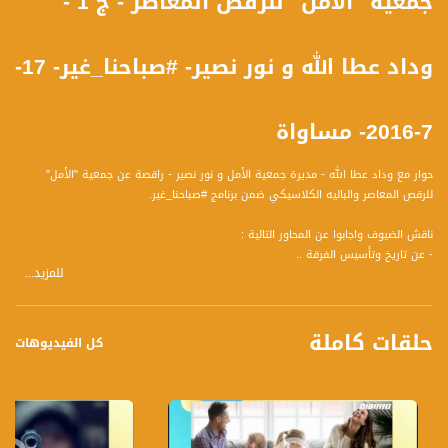
جمعية "الأمل" للرقص المعاصر - ج 1 -
وداد عطا الله و نور نصير- #صباحنا_غير- 17-
7-2016- مساواة
حوار مع وداد عطا الله - مديرة جمعية الأمل و نور نصير - راقصة عن جمعية "الأمل"
للرقص المعاصر والباليه الكلاسيكي ضمن برنامج #صباحنا_غير.
ناقش الضيوف واجابوا عن المحاور التالية :
- عن تاريخ وتأسيس الفرقة ..
للمزيد...
- ما هي الأهداف من هذا الفن...؟
- ما هو رقص – الباليه – من أينَ جاء، وهل هنالك معاني للحركات التي يقومون بها؟
- كيف يؤثر هذا الفن على شخصيات الطلاب؟
حلقات كاملة
- ما هو جيل المشاركين؟
كل الفيديوهات
ضيوف الحلقة هم :
1- وداد عطا الله - مديرة جمعية الأمل
2- نور نصير - راقصة