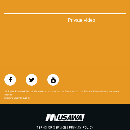
‫#‏فلسطين_٤٨‬
‫#‏فلسطين_48‬
‪falasteen_48#‎‬
‫#‏عرب_٤٨
Private video
‪‎arab_48#‬
‫#‏تواصل‬
‫#‏اكسر_حصارك‬
‫#‏بلشنا_نرجع‬
‫#‏شعب_واحد‬
‪#‎mosawah‬
#musawa
#musawachannel
mosawah.com#
#musawachannel.com
‪#‎Equality‬
‪#‎égalité‬
All Rights Reserved. Use of this Web site is subject to our Terms of Use and Privacy Policy including our use of
‫#‏مساواة‬
cookies
Musawa Channel
2016
©
‫#‏حق‬
‫#‏عدالة‬
‫#‏تساوٍ‬
‫#‏تعادل‬
‫#‏تماثل‬
TERMS OF SERVICE | PRIVACY POLICY
‫#‏تسوية‬