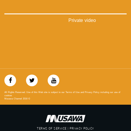
#musawachannel.com
‪#‎Equality‬
‪#‎égalité‬
‫#‏مساواة‬
Private video
‫#‏حق‬
‫#‏عدالة‬
‫#‏تساوٍ‬
‫#‏تعادل‬
‫#‏تماثل‬
‫#‏تسوية‬
‫#‏معادلة‬
All Rights Reserved. Use of this Web site is subject to our Terms of Use and Privacy Policy including our use of
cookies
Musawa Channel
2016
©
TERMS OF SERVICE | PRIVACY POLICY