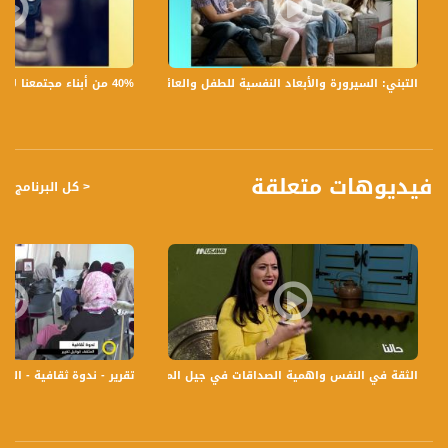
5- المهرج الطبي جوني خبيص
6- الرياضي محمود حلومة
40% من أبناء مجتمعنا لا يشعرون بالأمان في بلداتهم!،الكاملة،صباحنا غير،28.6.2019،قناة مساواة
التبني: السيرورة والأبعاد النفسية للطفل والعائلة،الكاملة،صباحنا غير،30.6.2019،قناة مساواة
قناة مساواة الفضائية، صوت من لا صوت لهم - لاول مرة منذ ٧٠ عام صوت فلسطينيي
الداخل
قناة مساواة الفضائية تبث عبر الحيّز الفضائي الفلسطيني PalSat وعلى مدار القمر
NileSat من خلال التردد التالي :
فيديوهات متعلقة
< كل البرنامج
Downlink frequency - الترد :
12645 MHZ
Polarity - الاستقطاب:
Horizontal
Symb.Rate - معدل الترميز:
27.500 MS/s
الثقة في النفس واهمية الصداقات في جيل المراهقة،مرح ديب، تحرير دخان،سهى ضو، ج3،حا
تقرير - ندوة ثقافية - المثقف كوكيل تغيي
FEC - تصحيح الخطأ :
5/6