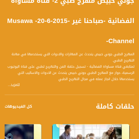
جوني خبيص مهرج طبي 2- قناة مساواة
الفضائية -صباحنا غير -2015-6-20- Musawa
Channel-
المهرج الطبي جوني خبيص يتحدث عن المهارات والادوات التي يستخدمها في مهنة
التهريج الطبي.
لمتابعي قناة مساواة الفضائية - تسجيل حلقة الفن والتهريج لطبي على قناة اليوتيوب
الرسمية، حوار مع المهرج الطبي جوني خبيص يتحدث عن الادوات والاساليب التي
يستخدمها خلال انجاز عمله في مجال التهريج الطبي
للمزيد...
برنامج صباحنا غير يأتيكم يومياً عدا السبت في تمام الساعة 10:00 صباحاً بتوقيت القدس
مع الاعلاميين دريد لداوي وعفاف الشيني نتحدث من خلاله في موضوعات كثيرة ومتنوعة
حلقات كاملة
وضيوف مختلفين كل يوم .
كل الفيديوهات
ضيوف الحلقة هم :
1- الصحافية رشا حلوة
2- الصحافي مجد كيّال
3- د. غاوي غاوي
4- الرياضي محمد زعبي