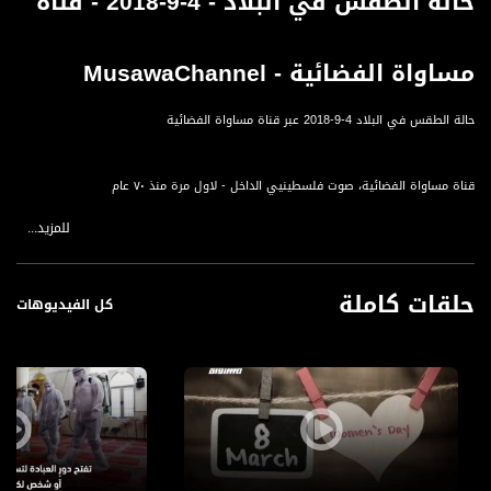
حالة الطقس في البلاد - 4-9-2018 - قناة
مساواة الفضائية - MusawaChannel
حالة الطقس في البلاد 4-9-2018 عبر قناة مساواة الفضائية
قناة مساواة الفضائية، صوت فلسطينيي الداخل - لاول مرة منذ ٧٠ عام
للمزيد...
قناة مساواة الفضائية تبث عبر الحيّز الفضائي الفلسطيني PalSat وعلى مدار القمر
NileSat من خلال التردد التالي :
حلقات كاملة
Downlink frequency - الترد :
كل الفيديوهات
12645 MHZ
Polarity - الاستقطاب:
Horizontal
Symb.Rate - معدل الترميز:
27.500 MS/s