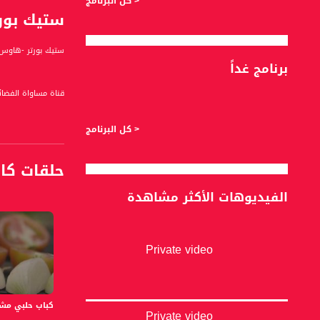
< كل البرنامج
ستيك بورتر -ه
ستيك بورتر -هاوس- 
برنامج غداً
قناة مساواة الفضائي
قناة مساواة الفضائية تبث عبر الحيّز 
< كل البرنامج
Downlink frequency - الترد
حلقات كا
12645 MHZ
الفيديوهات الأكثر مشاهدة
Polarity - الاستقطاب:
Horizontal
Symb.Rate - معدل الترميز:
Private video
27.500 MS/s
FEC - تصحيح الخطأ :
كباب حلبي مشوي على الف
5/6
Private video