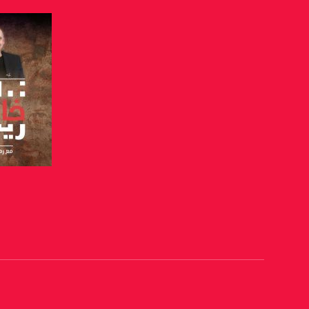
يوتيوب:
X8PX53ek2Zg/feed
بينترست:
com/musawachannel
فيميو:
com/musawachannel
غوغل+:
815806.1418341384
#_٤٨
48_#
صفحة ا
‫#‏فلسطين_٤٨‬
‫#‏فلسطين_48‬
‪falasteen_48#‎‬
‫#‏عرب_٤٨
‪‎arab_48#‬
‫#‏تواصل‬
‫#‏اكسر_حصارك‬
‫#‏بلشنا_نرجع‬