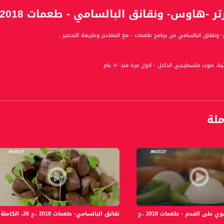
اوس- ونقانق البالسامي - طعمات 2018 ،ح 30، الكاملة -مساواة
ونقانق البالسامي من برنامج طعمات - مع المقادير وطريقة التحضير .
ة، صوت فلسطينيي الداخل - لاول مرة منذ ٧٠ عام
الفضائي الفلسطيني PalSat وعلى مدار القمر NileSat من خلال التردد التالي :
 :
ملة
حم - طعمات 2018 ،ح 27، الكاملة -مساواة
نقانق البالسامي- طعمات 2018 ،ح 26، الكاملة -مساواة