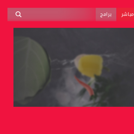
باشر
برامج