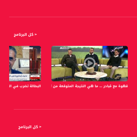
< كل البرنامج
قهوة مع مُبادر ... ما هي النتيجة المتوقعة من تسوفن، ومن المُبادر؟،ج1- شو بالبلد-22.2.2018 ،مساواة
البطالة تضرب في الناصرة،عمر فندي،با
< كل البرنامج