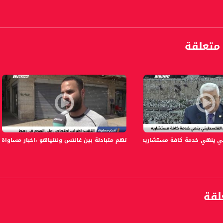
متعلقة
anafalasteeni@m
 خدمة كافة مستشاريه،اخبار مساواة 19.08.2019، قناة مساواة
تهم متبادلة بين غانتس ونتنياهو ،اخبار مساواة،21.3.2019- مساواة
www.mu
https://www.facebook.
لقة
https://twitter