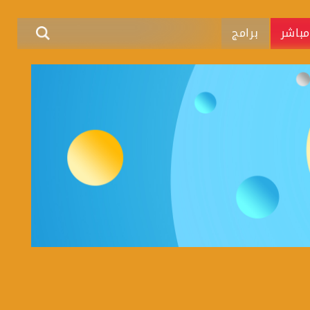
باشر
برامج