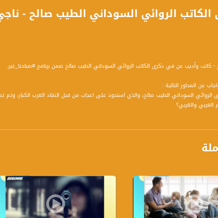
- كاتب وأديب عن في ذكرى الكاتب الروائي السوداني الطيب صالح ضمن برنامج #صباحنا_غير.
اب عن المحاور التالية :
يخ 18.02، توفى الروائي السوداني الطيب صالح، والذي استحوذ على اعجاب من قبل النقاد العرب الكبار، و
 العربي والغربي؟
لروائي الطيب صالح في كتابته، وما هي الدلالات والإشارات التي استعمالها في الكتابة، التي لفت
ئي الطيب صالح التراث الشعبي في كتاباته ورواياته، وهل هذا ما جعله يتميز عن باقي الروائيين
لقصيرة التي كتبها، وكما نعلم انه اجرى دراسة على قصصه القصيرة؟
ملة
لمعلومات عن الكاتب الروائي الطيب صالح، وعن سبب هجرته للندن، وكيف وصل الطيب صالح إلى 
ته التي كتبها، ولفتت اهتمام العالم كذلك وتم ترجمتها لعدة لغات؟
ه بالإذاعة السودانية، وعن عمله في الإذاعة البريطانية BBC ؟
بية وثقافية اليوم باسمه، ومن المبادر لها؟