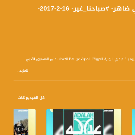
في ذكرى الكاتب الروائي السوداني الطيب صالح - ناجي ضاهر- #صباحنا_غير- 16-2-2017-
تم تميزه بـ " عبقري الرواية العربية"، الحديث عن هذا الاعجاب على المستوى الأدبي
للمزيد...
ت تميزه، و عبقريته في الرواية والكتابة؟
 أم أنه عرف كيف يحبك التراث الشعبي في الكتابة الروائية؟
آفاق عالمية؟
كل الفيديوهات