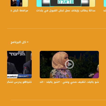
عدالة يطالب بإيقاف عمل لجان القبول في بلدات الجليل والنقب،الكاملة،صباحنا غير،6
مرافعة كيان في الولايات
ً بتوقيت القدس مع الاعلاميين هشام سليمان و عفاف شيني وليلى القيش ولمى طاطور نتحدث من خلاله في موضوعات كثيرة
< كل البرنامج
#صباحنا_غير- 10-10-2016- مساواة
شو بالبلد، تثقيف صحي وفني - #شو_بالبلد - الحلقة كاملة -13-10-2016 - قناة مساواة الفضائية
نتنياهو يدرس تشكيل قائمة يمين و