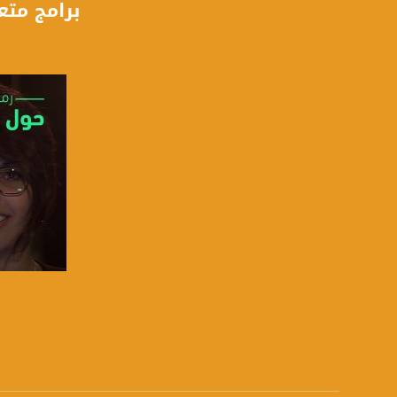
برامج متع
FEC - تصحيح الخطأ :
5/6
عربسات Arabsat Badr 4 at 26.0 east
DL: 11958 H
SR: 27500
FEC: 5/6
للتواصل:
بريد الكتروني:
usawachannel.com
للتفاعل:
صفحة ا
الموقع الالكتروني:
sawachannel.com
فيسبوك: