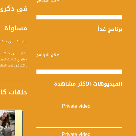
< كل البرنامج
مساواة
برنامج غداً
حوار مع ناجي ضاهر 
ناقش ناجي ضاهر واج
< كل البرنامج
- بتار
والثقافي في العالم
- أين أبدع الكاتب ا
- كيف استعمل الروا
الفيديوهات الأكثر مشاهدة
- ماذا عن القصص ا
حلقات كا
- الحديث عن بعض ا
- ما هي أشهر روايا
- الحديث عن فترة عمل
Private video
- هل هناك جوائز أد
ضيوف الحلقة هم :
1- د. ثابت أبو راس - محاضر وخبير في شؤون النقب
Private video