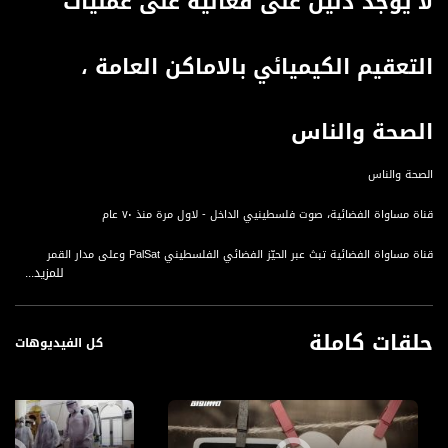
لا يوجد دليل على فعالية على عمليات
التعقيم الكيميائي بالاماكن العامة ،
الصحة والناس
الصحة والناس
قناة مساواة الفضائية، صوت فلسطينيي الداخل - لاول مرة منذ ٧٠ عام
قناة مساواة الفضائية تبث عبر الحيّز الفضائي الفلسطيني PalSat وعلى مدار القمر
للمزيد...
NileSat من خلال التردد التالي :
Downlink frequency - الترد :
حلقات كاملة
12645 MHZ
كل الفيديوهات
Polarity - الاستقطاب:
Horizontal
Symb.Rate - معدل الترميز: