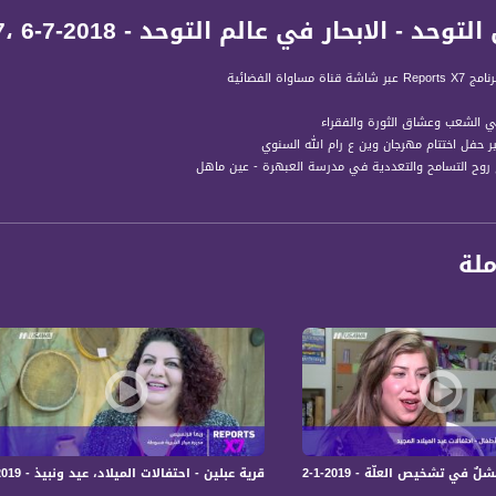
 - الابحار في عالم التوحد - Reports X7، 6-7-2018 -مساواة
مساواة الفضائية
ملة
ة، صوت فلسطينيي الداخل - لاول مرة منذ ٧٠ عام
الفضائي الفلسطيني PalSat وعلى مدار القمر NileSat من خلال التردد التالي :
 :
قرية عبلين - احتفالات الميلاد، عيد ونبيذ - Reports X7، 5-1-2019- مساواة