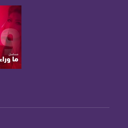
الموقع الالكتروني:
sawachannel.com
فيسبوك:
com/musawachannel
تويتر:
.com/musawachannel
يوتيوب:
X8PX53ek2Zg/feed
بينترست:
com/musawachannel
صفحة ا
فيميو:
com/musawachannel
غوغل+:
815806.1418341384
#_٤٨