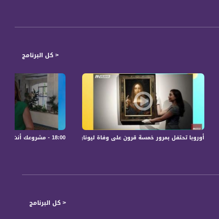
< كل البرنامج
6.5
18:00 - مشروعك أنت .. - فعاليات ثقافية هذا المساء - 04.08.2019-قناة مساواة
أوروبا تحتفل بمرور خمسة قرون على وفاة ليوناردو ديفينشي،صباحنا غير، 4-2-2019،قناة مساواة الفضائية
< كل البرنامج