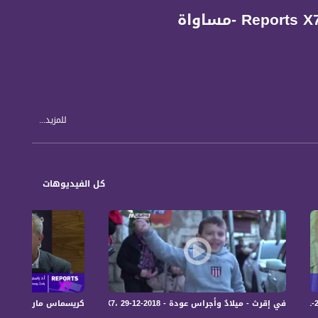
للمزيد...
كل الفيديوهات
في إقرث - ميلادٌ وأجراس عودة - Reports X7، 29-12-2018 - مساواة
كريسماس ماركت - ليالي العيد في يافة