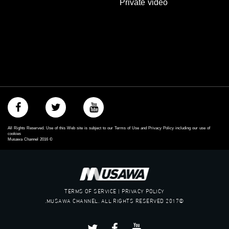
Private video
#musawa
#musawachannel
mosawah.com#
#musawachannel.com
‪#‎Equality‬
‪#‎égalité‬
‫#‏مساواة‬
‫#‏حق‬
‫#‏عدالة‬
‫#‏تساوٍ‬
‫#‏تعادل‬
‫#‏تماثل‬
All Rights Reserved. Use of this Web site is subject to our Terms of Use and Privacy Policy including our use of
‫#‏تسوية‬
cookies
Musawa Channel
2016
©
‫#‏معادلة‬
TERMS OF SERVICE | PRIVACY POLICY
©2017 MUSAWA CHANNEL. ALL RIGHTS RESERVED.