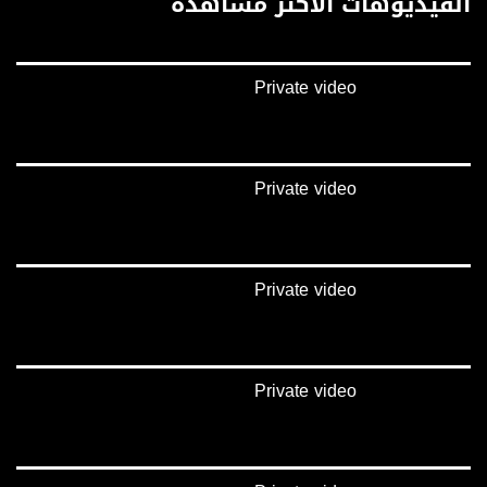
الفيديوهات الأكثر مشاهدة
بينترست:
https://www.pinterest.com/musawachannel
Private video
فيميو:
https://vimeo.com/musawachannel
غوغل+:
://plus.google.com/u/0/b/115185778161375637310/115185778161375637310/posts/p/pub?
Private video
_ga=1.123333704.2101815806.1418341384
#_٤٨
48_#
Private video
‫#‏فلسطين_٤٨‬
‫#‏فلسطين_48‬
‪falasteen_48#‎‬
‫#‏عرب_٤٨
‪‎arab_48#‬
Private video
‫#‏تواصل‬
‫#‏اكسر_حصارك‬
‫#‏بلشنا_نرجع‬
‫#‏شعب_واحد‬
‪#‎mosawah‬