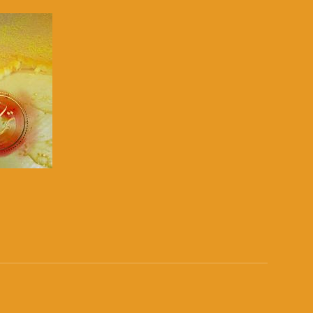
27.500 MS/s
FEC - تصحيح الخطأ :
5/6
عربسات Arabsat Badr 4 at 26.0 east
DL: 11958 H
SR: 27500
FEC: 5/6
للتواصل:
صفحة ا
بريد الكتروني:
usawachannel.com
للتفاعل:
الموقع الالكتروني:
sawachannel.com