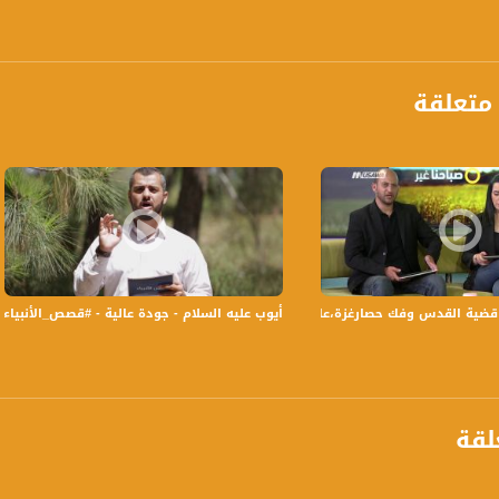
متعلقة
ومياً عدا السبت في تمام الساعة 09:00 صباحاً بتوقيت القدس
ة، صوت فلسطينيي الداخل - لاول مرة منذ ٧٠ عام
قضية القدس وفك حصارغزة،عادل عامر،سهير اسعد،عايدة توما،نظير مجلي، صباحنا غير،6.5
أيوب عليه السلام - جودة عالية - #قصص_الأنبياء - قناة مسا
الفضائي الفلسطيني PalSat وعلى مدار القمر NileSat من خلال التردد التالي :
 :
لقة