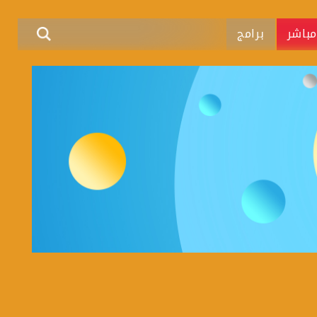
باشر
برامج