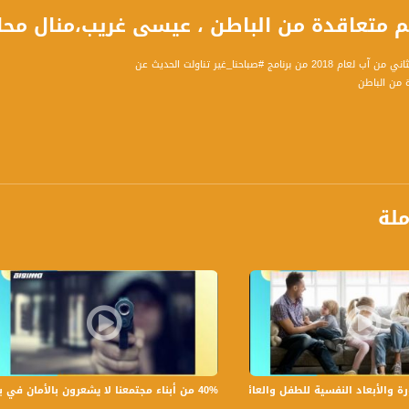
طن‎ ، عيسى غريب،منال محاميد،ريما عيسى،صباحنا غير،2-8-2018
 برنامج #صباحنا_غير تناولت الحديث عن
من الباطن‎
ملة
40% من أبناء مجتمعنا لا يشعرون بالأمان في بلداتهم!،الكاملة،صباحنا غير،28.6.2019،قناة مساواة
لأبعاد النفسية للطفل والعائلة،الكاملة،صباحنا غير،30.6.2019،قناة مساواة