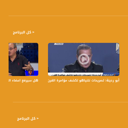
< كل البرنامج
1
واة الفضائية - Musawa Channel
أبو ردينة: تصريحات نتنياهو تكشف مؤامرة القرن ،اخبار مساواة 4.4.2019، مساواة
هل سيرفع اعضاء الكنيست العرب العل
< كل البرنامج