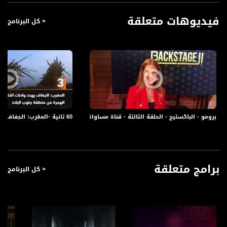
فيديوهات متعلقة
< كل البرنامج
60 ثانية -المغرب: الجفاف يهدد واحات النخيل ويسبب في زيادة معدل الهجرة من منطقة جنوب البلاد،17.02
برومو - الباكستيج - الحلقة الثالثة - قناة مساواة الفضائية
برامج متعلقة
< كل البرنامج