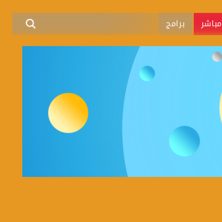
باشر
برامج