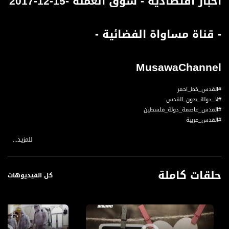
أخبار اقتصادية - سوق العملة -15-12-2017
- قناة مساواة الفضائية -
MusawaChannel
#القدس_خط_احمر
#لا_دولة_بدون_القدس
#القدس_عاصمة_دولة_فلسطين
#القدس_عربية
للمزيد...
أخبار اقتصادية ، اسعار العملات العالمية لهذا اليوم15-12-2017
الدولار الامريكي : 3,53
حلقات كاملة
اليورو : 4,17
كل الفيديوهات
الجنيه الاسترليني 4,75
الربل الروسي : 0.06
الين اليابني : 0.03
الدينار الاردني : 4,98
الجنيه المصري : 0,20