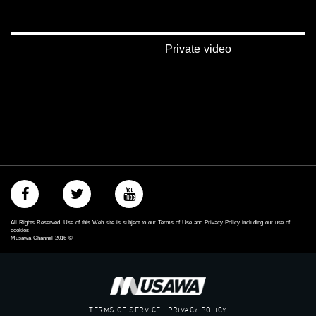
‫#‏بلشنا_نرجع‬
‫#‏شعب_واحد‬
‪#‎mosawah‬
#musawa
Private video
#musawachannel
mosawah.com#
#musawachannel.com
‪#‎Equality‬
‪#‎égalité‬
‫#‏مساواة‬
‫#‏حق‬
‫#‏عدالة‬
‫#‏تساوٍ‬
‫#‏تعادل‬
‫#‏تماثل‬
‫#‏تسوية‬
All Rights Reserved. Use of this Web site is subject to our Terms of Use and Privacy Policy including our use of
‫#‏معادلة‬
cookies
Musawa Channel
2016
©
TERMS OF SERVICE | PRIVACY POLICY