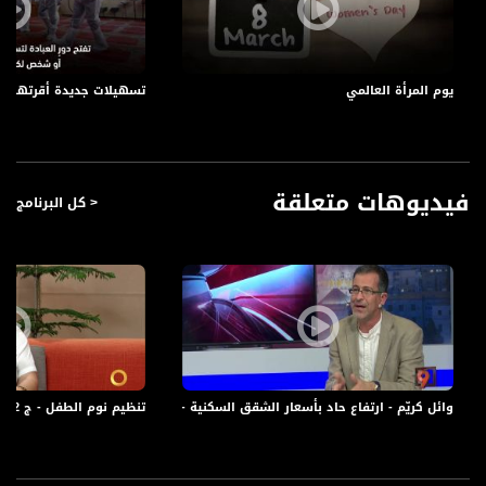
الريال السعودي : 0,94
الليرة السوري : 0,29
الدرهم الاماراتي : 0.95
يوم المرأة العالمي
تسهيلات جديدة أقرتها ا
قناة مساواة الفضائية، صوت فلسطينيي الداخل - لاول مرة منذ ٧٠ عام
قناة مساواة الفضائية تبث عبر الحيّز الفضائي الفلسطيني PalSat وعلى مدار القمر
NileSat من خلال التردد التالي :
فيديوهات متعلقة
< كل البرنامج
Downlink frequency - الترد :
12645 MHZ
Polarity - الاستقطاب:
Horizontal
Symb.Rate - معدل الترميز:
27.500 MS/s
وائل كريّم - ارتفاع حاد بأسعار الشقق السكنية - 26-2-2016 - #التاسعة مع رمزي حكيم-مساواة
تنظيم نوم الطفل - ج 2 - شادية زعبي - #صباحنا_غير-3-7-2016- قناة مساواة الفضائية
FEC - تصحيح الخطأ :
5/6