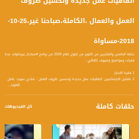
اتفاقيات عمل جديدة وتحسين ظروف
العمل والعمال ،الكاملة،صباحنا غير،25-10-
2018-مساواة
حلقة الخامس والعشرين من اكتوبر من ايلول لعام 2018 من برنامج #صباحنا_غيرتناولت عدة
فقرات ومواضيع وضيوف كالتالي :
1 فقرة الاخبار
2 عاملين الاجتماعيين: اتفاقيات عمل جديدة وتحسين ظروف العمل - شادي سويد: عامل
للمزيد...
اجتماعي ومرشد مجموعات - سهيل ذياب رئيس دائرة تعميق المساواة في الهستدروت
3 الرياضة والتغذية في الفترة الانتقالية ما بين الفصول - سبيرو بولص - معالج طبيعي
ومدرب ركض لمسافات طويلة - محاضر جامعة حيفا - سجى عثامنة أخصائية تغذية
حلقات كاملة
ومحاضرة
كل الفيديوهات
4 أخبار الرياضة - نبيل سلامة - إذاعي ومحلل رياضي
5 أخبار الفن - بسيم داموني إعلامي وإذاعي