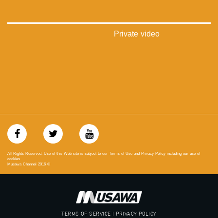
mosawah.com#
#musawachannel.com
‪#‎Equality‬
‪#‎égalité‬
Private video
‫#‏مساواة‬
‫#‏حق‬
‫#‏عدالة‬
‫#‏تساوٍ‬
‫#‏تعادل‬
‫#‏تماثل‬
‫#‏تسوية‬
‫#‏معادلة‬
All Rights Reserved. Use of this Web site is subject to our Terms of Use and Privacy Policy including our use of
cookies
Musawa Channel
2016
©
TERMS OF SERVICE | PRIVACY POLICY