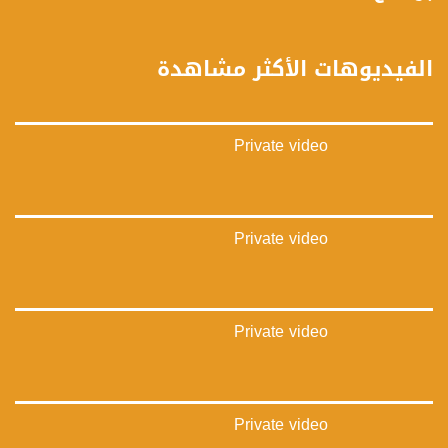
فيميو:
https://vimeo.com/musawachannel
الفيديوهات الأكثر مشاهدة
غوغل+:
://plus.google.com/u/0/b/115185778161375637310/115185778161375637310/posts/p/pub?
_ga=1.123333704.2101815806.1418341384
Private video
#_٤٨
48_#
‫#‏فلسطين_٤٨‬
‫#‏فلسطين_48‬
Private video
‪falasteen_48#‎‬
‫#‏عرب_٤٨
‪‎arab_48#‬
‫#‏تواصل‬
Private video
‫#‏اكسر_حصارك‬
‫#‏بلشنا_نرجع‬
‫#‏شعب_واحد‬
‪#‎mosawah‬
#musawa
Private video
#musawachannel