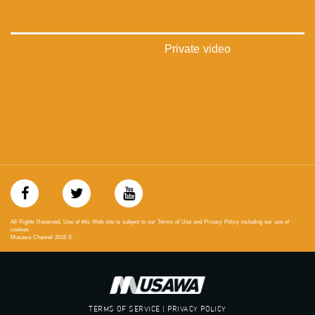
‪‎arab_48#‬
‫#‏تواصل‬
‫#‏اكسر_حصارك‬
‫#‏بلشنا_نرجع‬
Private video
‫#‏شعب_واحد‬
‪#‎mosawah‬
#musawa
#musawachannel
mosawah.com#
#musawachannel.com
‪#‎Equality‬
‪#‎égalité‬
‫#‏مساواة‬
‫#‏حق‬
‫#‏عدالة‬
‫#‏تساوٍ‬
All Rights Reserved. Use of this Web site is subject to our Terms of Use and Privacy Policy including our use of
‫#‏تعادل‬
cookies
Musawa Channel
2016
©
‫#‏تماثل‬
‫#‏تسوية‬
‫#‏معادلة‬
TERMS OF SERVICE | PRIVACY POLICY