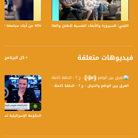
8 كيف يؤثر غياب نفوذ الأب على نفسية الطفل.
تسجيل حلقة 15- 9 -2017 على قناة اليوتيوب الرسمية
40% من أبناء مجتمعنا لا يشعرون بالأمان في بلداتهم!،الكاملة،صباحنا غير،28.6.2019،قناة مساواة
التبني: السيرورة والأبعاد النفسية للطفل والعائلة،الكاملة،صباحنا غير،30.6.2019،قناة مساواة
برنامج #صباحنا_غير يأتيكم يومياً عدا السبت في تمام الساعة 9:00 صباحاً بتوقيت القدس
مع الاعلاميين عفاف شيني ودريد لداوي وليلى قيش نتحدث من خلاله في موضوعات
كثيرة ومتنوعة وضيوف مختلفين كل يوم .
قناة مساواة الفضائية، صوت فلسطينيي الداخل - لاول مرة منذ ٧٠ عام
فيديوهات متعلقة
< كل البرنامج
قناة مساواة الفضائية تبث عبر الحيّز الفضائي الفلسطيني PalSat وعلى مدار القمر
NileSat من خلال التردد التالي :
Downlink frequency - الترد :
الفرق بين الواقع والخيال - ج 7 - الحلقة كاملة - صباحنا غير -19-7-2016- مساواة الفضائية
12645 MHZ
Polarity - الاستقطاب:
Horizontal
الحكومة الإسرائيلية تصادق
Symb.Rate - معدل الترميز:
27.500 MS/s
FEC - تصحيح الخطأ :