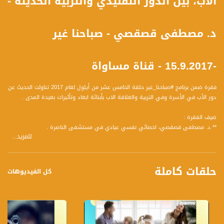
الأب، بين الدور التقليدي والتّربية الحديثة -
د. مصطفى قصقصي - صباحنا غير
-15.9.2017 - قناة مساواة
فقرة ضمن برنامج #صباحنا_غير حلقة الخامس عشر من أيلول لعام 2017 تناولت الحديث عن
دور الأب في الأسرة وفي التربية والعلاقة الاب بأبنائة ابعاد وتأثيرات بعيدة المدى .
ضيف الفقرة :
** د. مصطفى قصقصي، اخصائي نفسي عيادي في مستشفى الناصرة .
للمزيد...
وتحدث عن المحاور التالية :
1 عن دور الأب في حياة الطّفل.
حلقات كاملة
2 عن أوجه الشبه وأوجه الاختلاف بين الأبوّة والأمومة كوظيفتين.
كل الفيديوهات
3 كيف تغيّرت وظيفة الأب خلال السنوات الأخيرة.
4 عن الفرق بين النموذج الأبويّ التّقليديّ وبين النموذج الحداثي للأب.
5 عن أهم الصّعوبات في غياب الأب. للطفل وللأم.
6 كيف تؤثر علاقة الأب والأم ببعضهما على أدائهما لوالديّتهما.
7 عن أهمّ الوظائف النفسية للأب في علاقته بطفله/ته.