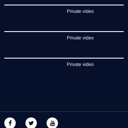
_ga=1.123333704.2101815806.1418341384
Private video
#_٤٨
48_#
‫#‏فلسطين_٤٨‬
‫#‏فلسطين_48‬
Private video
‪falasteen_48#‎‬
‫#‏عرب_٤٨
‪‎arab_48#‬
‫#‏تواصل‬
‫#‏اكسر_حصارك‬
Private video
‫#‏بلشنا_نرجع‬
‫#‏شعب_واحد‬
‪#‎mosawah‬
#musawa
#musawachannel
mosawah.com#
#musawachannel.com
‪#‎Equality‬
‪#‎égalité‬
‫#‏مساواة‬
‫#‏حق‬