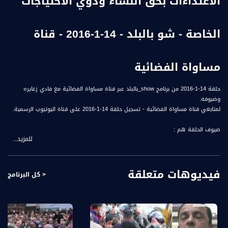
الاعتداءات بحق النساء وذوي الاحتياجات
الخاصة - شو بالبلد - 14-1-2016 - قناة
مساواة الفضائية
حلقة 14-1-2016 من برنامج show_بالبلد عبر قناة مساواة الفضائية مع فادي زغايره
وضيوفه.
لمتابعي قناة مساواة الفضائية - تسجيل حلقة 14-1-2016 على قناة اليوتيوب الرسمية.
ضيوف الحلقة هم :
للمزيد...
1- هناء شلاعطة - ناشطة اجتماعية
2- هبة مزاوي - عاملة اجتماعية
3- محمود مرّة - فنان
فيديوهات متعلقة
4- هبة بطحيش - فنانة
< كل البرنامج
شو بالبلد راح يطل عليكو كل خميس بهالوقت الساعة 9:00 مساء بتوقيت القدس وعلى
مدار ساعة ونص راح نتعرف على شخصيات مميزة، جاي من مجالات مختلفة بسهرة ولا
أحلى مع فادي زغايرة وضيوفه.