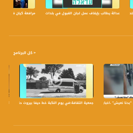
عدالة يطالب بإيقاف عمل لجان القبول في بلدات الجليل والنقب،الكاملة،صباحنا غير،6
مرافعة كيان في الولايات
احاً بتوقيت القدس مع الاعلاميات عفاف شيني ولمى طاطور موسى وليلى قيش نتحدث من خلاله في موضوعات كثيرة ومتنوعة
< كل البرنامج
ش" ،اخبار مساواة 17.3.2019، مساواة
جمعية الثقافة:في يوم النكبة خط حيفا بيروت حاضر في حيفا ،الكاملة،صباجنا غي
تمرد ف