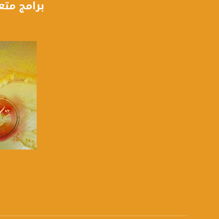
برامج متع
5/6
عربسات Arabsat Badr 4 at 26.0 east
DL: 11958 H
SR: 27500
FEC: 5/6
للتواصل:
بريد الكتروني:
usawachannel.com
للتفاعل:
الموقع الالكتروني:
صفحة ا
sawachannel.com
فيسبوك:
com/musawachannel