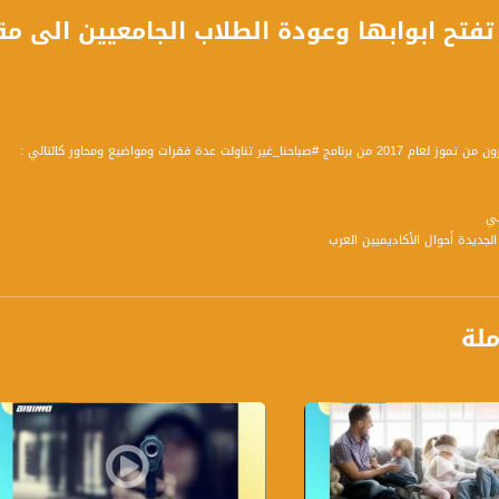
احنا_غير تناولت عدة فقرات ومواضيع ومحاور كالتالي :
في
ي، محاضرة، ناشطة اجتماعية وسياسية- الناصرة
ديرة مشاركة لقسم المجتمع المشترك- جمعية سيكوي - كفرياسيف
طبيب، مرشد مختص لتحضير لامتحانات القبول لموضوعي الطب وطب الأسنان ومرشد بسيخومتري -ع
ملة
ثل الطلاب العرب في النقابة العامة
مستشارة تربوية وأسريّة وموجهة مجموعات
صور وثائقي