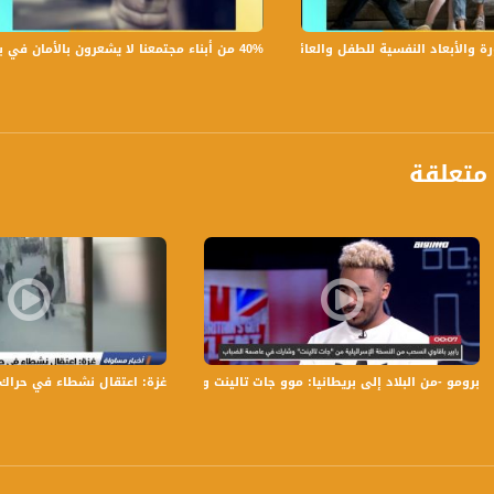
يرة مكاتب ورده للتعارف بهدف الزواج
40% من أبناء مجتمعنا لا يشعرون بالأمان في بلداتهم!،الكاملة،صباحنا غير،28.6.2019،قناة مساواة
لأبعاد النفسية للطفل والعائلة،الكاملة،صباحنا غير،30.6.2019،قناة مساواة
برنامج #صباحنا_غير يأتيكم يومياً عدا السبت في تمام الساعة 9:00 صب
 يوم .
متعلقة
ة، صوت فلسطينيي الداخل - لاول مرة منذ ٧٠ عام
الفضائي الفلسطيني PalSat وعلى مدار القمر NileSat من خلال التردد التالي :
 :
برومو -من البلاد إلى بريطانيا: موو جات تالينت والحلم أقرب. -11.11.- برنامج المحتوى
غزة: اعتقال نشطاء في حراك "بدنا نعي