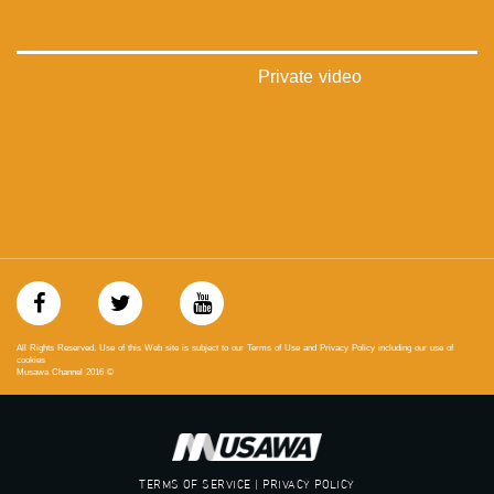
بينترست:
https://www.pinterest.com/musawachannel
Private video
فيميو:
https://vimeo.com/musawachannel
غوغل+:
://plus.google.com/u/0/b/115185778161375637310/115185778161375637310/posts/p/pub?
_ga=1.123333704.2101815806.1418341384
#_٤٨
48_#
‫#‏فلسطين_٤٨‬
‫#‏فلسطين_48‬
‪falasteen_48#‎‬
All Rights Reserved. Use of this Web site is subject to our Terms of Use and Privacy Policy including our use of
‫#‏عرب_٤٨
cookies
Musawa Channel
2016
©
‪‎arab_48#‬
‫#‏تواصل‬
‫#‏اكسر_حصارك‬
‫#‏بلشنا_نرجع‬
‫#‏شعب_واحد‬
TERMS OF SERVICE | PRIVACY POLICY
‪#‎mosawah‬