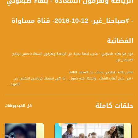
الرياضة وهرمون السعادة - بهاء طبعوني
- #صباحنا_غير- 12-10-2016- قناة مساواة
الفضائية
حوار مع بهاء طبعوني - مدرب لياقة بدنية عن الرياضة وهرمون السعادة ضمن برنامج
#صباحنا_غير.
ناقش بهاء طبعوني واجاب عن المحاور التالية :
- نحن على أعتاب الشتاء.. والشتاء فيه خمول .. ما هي نصيحته كرياضي للتخلص من
للمزيد...
الخمول؟
- أي أنواع رياضة أفضل في الشتاء .. وكيف يمكن أن نحافظ على رياضة في الشتاء
خصوصًا أن الطقس لا يساعد رياضة مثلا؟
حلقات كاملة
- في الشتاء يتجه الكثير من الناس إلى الصالات الرياضية .. هل هنالك أمور محددة يجب أن
كل الفيديوهات
نحذرها في غرف اللياقة البدنية .. من حيث أنواع التمارين .. وهل هنالك أخطاء شائعة
ترتكب هناك ؟
- كيفَ على الإنسان أن يختار الصالات الرياضية .. هل هنالك معايير محددة ينصح بها
كمهني .. فالظاهرة في انتشار ..
- للحفاظ على جسم يقظ وبعيد عن الخمول في الشتاء .. ما هي الأطعمة التي ينصح