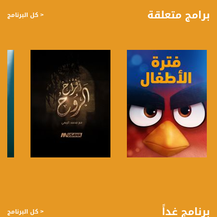
كثيرة ومتنوعة وضيوف مختلفين كل يوم.
برامج متعلقة
< كل البرنامج
قناة مساواة الفضائية، صوت فلسطينيي الداخل - لاول مرة منذ ٧٠ عام
قناة مساواة الفضائية تبث عبر الحيّز الفضائي الفلسطيني PalSat وعلى مدار القمر
NileSat من خلال التردد التالي :
Downlink frequency - الترد :
12645 MHZ
Polarity - الاستقطاب:
Horizontal
Symb.Rate - معدل الترميز:
27.500 MS/s
FEC - تصحيح الخطأ :
صفحة البرنامج
صفحة البرنامج
5/6
عربسات Arabsat Badr 4 at 26.0 east
برنامج غداً
< كل البرنامج