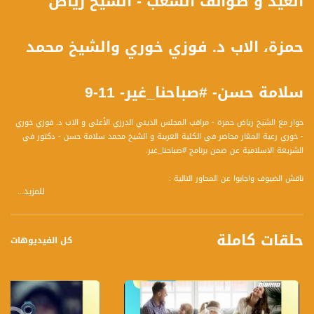
العيد و طوائف الشعب - الشيخ رياض
حمزة، الاب د. فوزي خوري والشيخ محمد
سلامة حسن- #صباحنا_غير- 11-9
حوار مع الشيخ رياض حمزة - مراقب المجلس الديني الدرزي الأعلى و الاب د. فوزي خوري
- خوري رعية المغار محاضر في الكلية العربية و الشيخ محمد سلامة حسن - دكتور في
الشريعة الاسلامية عن ضمن برنامج #صباحنا_غير.
ناقش الضيوف واجابوا عن المحاور التالية :
للمزيد...
** الشيخ رياض حمزة
- عن قيمة وأهمية عيد الأضحى المبارك وهو من أهم الأعياد التي يحتفلون بها؟
- ما هي أبرز الفعاليات التي يقومون بها صبيحة عيد الأضحى المبارك؟
حلقات كاملة
-هل تتخلل الصلاة في الخلوة - وهو المكان المقدّس الذي تصلون فيه - هل تكون
كل الفيديوهات
هنالك كلمات وخطابات وتوجيهات للمشاركين في الصلاة؟
- ما أهمية أن نعزز القِيم الدينية والتي هي بالأساس رسالة سماوية الهدف مِنها
الحفاظ على المبادئ والأخلاق والاحترام بين أبناء الشعب الواحد، بل ومع سائر البشر الذي
خلقهم الله لنكون جميعًا أمة واحدة تحترم دياناتها وتحافظ على المبادئ الإنسانية التي
نادى فيها الأنبياء عليهم الصلاة والسلام؟