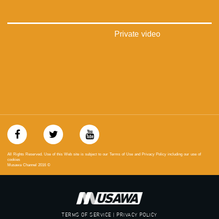
الموقع الالكتروني:
www.musawachannel.com
Private video
فيسبوك:
https://www.facebook.com/musawachannel
تويتر:
https://twitter.com/musawachannel
يوتيوب:
https://www.youtube.com/channel/UCwJbDUmIxc-JX8PX53ek2Zg/feed
بينترست:
https://www.pinterest.com/musawachannel
All Rights Reserved. Use of this Web site is subject to our Terms of Use and Privacy Policy including our use of
فيميو:
cookies
Musawa Channel
2016
©
https://vimeo.com/musawachannel
غوغل+:
://plus.google.com/u/0/b/115185778161375637310/115185778161375637310/posts/p/pub?
_ga=1.123333704.2101815806.1418341384
TERMS OF SERVICE | PRIVACY POLICY