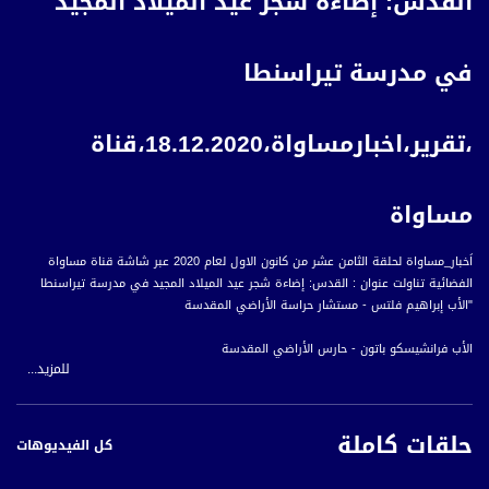
القدس: إضاءة شجر عيد الميلاد المجيد
في مدرسة تيراسنطا
،تقرير،اخبارمساواة،18.12.2020،قناة
مساواة
اَخبار_مساواة لحلقة الثامن عشر من كانون الاول لعام 2020 عبر شاشة قناة مساواة
الفضائية تناولت عنوان : القدس: إضاءة شجر عيد الميلاد المجيد في مدرسة تيراسنطا
"الأب إبراهيم فلتس - مستشار حراسة الأراضي المقدسة
الأب فرانشيسكو باتون - حارس الأراضي المقدسة
للمزيد...
كثير من الناس تتألم ... وكذاك عائلات كثيرة تتألم بسبب هذا الوباء . فهناك من يتألمون
لأنهم مصابون بالمرض، وهناك من يتألمون لأنهم فقدوا أعمالهم.
حلقات كاملة
كل الفيديوهات
ولكننا أمام هذة الالام الكثيرة، نرفع صلاتنا راجين أن نتخلص من هذا الوباء وتعود الحياة