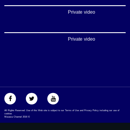
#عرب_٤٨
arab_48#
Private video
#تواصل
#اكسر_حصارك
#بلشنا_نرجع
#شعب_واحد
#mosawah
Private video
#musawa
#musawachannel
mosawah.com#
#musawachannel.com
#Equality
#égalité
#مساواة
#حق
#عدالة
#تساوٍ
#تعادل
#تماثل
All Rights Reserved. Use of this Web site is subject to our Terms of Use and Privacy Policy including our use of
#تسوية
cookies
Musawa Channel
2016
©
#معادلةْX