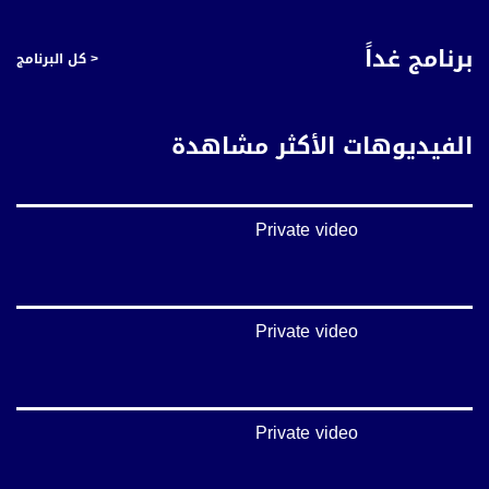
تويتر:
برنامج غداً
< كل البرنامج
https://twitter.com/musawachannel
يوتيوب:
https://www.youtube.com/channel/UCwJbDUmIxc-JX8PX53ek2Zg/feed
الفيديوهات الأكثر مشاهدة
بينترست:
https://www.pinterest.com/musawachannel
Private video
فيميو:
https://vimeo.com/musawachannel
غوغل+:
://plus.google.com/u/0/b/115185778161375637310/115185778161375637310/posts/p/pub?
Private video
_ga=1.123333704.2101815806.1418341384
#_٤٨
48_#
Private video
#فلسطين_٤٨
#فلسطين_48
falasteen_48#