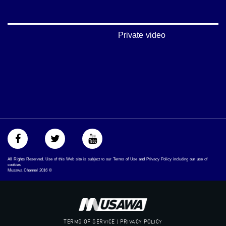
#مساواة
#حق
#عدالة
#تساوٍ
Private video
#تعادل
#تماثل
#تسوية
#معادلة
All Rights Reserved. Use of this Web site is subject to our Terms of Use and Privacy Policy including our use of
cookies
Musawa Channel
2016
©
TERMS OF SERVICE | PRIVACY POLICY