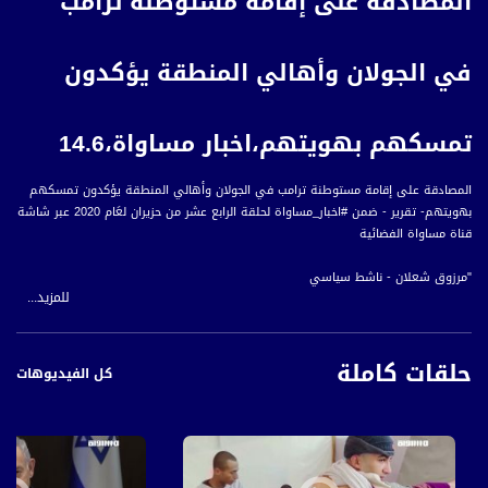
المصادقة على إقامة مستوطنة ترامب
في الجولان وأهالي المنطقة يؤكدون
تمسكهم بهويتهم،اخبار مساواة،14.6
المصادقة على إقامة مستوطنة ترامب في الجولان وأهالي المنطقة يؤكدون تمسكهم
بهويتهم- تقرير - ضمن #اخبار_مساواة لحلقة الرابع عشر من حزيران لعَام 2020 عبر شاشة
قناة مساواة الفضائية
"مرزوق شعلان - ناشط سياسي
للمزيد...
بسام أبو عواد - ناشط سياسي
أخبار مساواة هي نشرة إخبارية يومية على مدار الساعة لأبرز القضايا الاجتماعية،
حلقات كاملة
الاقتصادية، الثقافية والسياسية للمواطن العربي الفلسطيني في الداخل.
كل الفيديوهات
#اخبار_مساواة يومياً الساعة 6:00 مساءً بتوقيت القدس
قناة مساواة الفضائية، صوت فلسطينيي الداخل - لاول مرة منذ ٧٠ عام
قناة مساواة الفضائية تبث عبر الحيّز الفضائي الفلسطيني PalSat وعلى مدار القمر
NileSat من خلال التردد التالي :