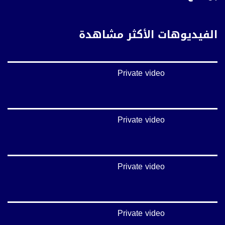
غوغل+:
://plus.google.com/u/0/b/115185778161375637310/115185778161375637310/posts/p/pub?
_ga=1.123333704.2101815806.1418341384
الفيديوهات الأكثر مشاهدة
#_٤٨
48_#
#فلسطين_٤٨
Private video
#فلسطين_48
falasteen_48#
#عرب_٤٨
arab_48#
#تواصل
Private video
#اكسر_حصارك
#بلشنا_نرجع
#شعب_واحد
#mosawah
Private video
#musawa
#musawachannel
mosawah.com#
#musawachannel.com
#Equality
Private video
#égalité