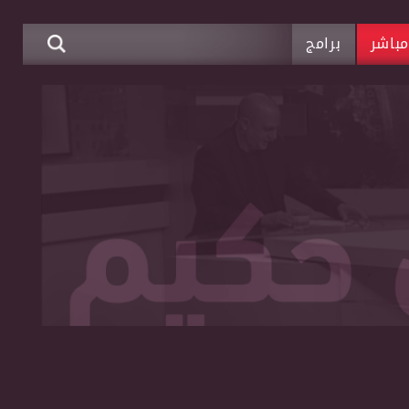
باشر
برامج