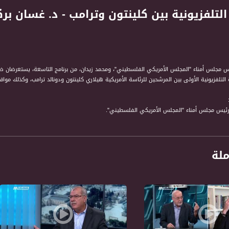
س مجلس أمناء "المجلس الأمريكي الفلسطيني"، ومحمد زيدان، من برنامج التاسعة، يستعرضان ضمن
ملة
تسجيل حلقة 27-9-2016على قناة اليوتيوب الرسمية
حكيم " برنامج حواري اسبوعي يتناول قضايا الداخل ارتباطا باحداث الساعة في الشان السياسي و
 المشاهد في الداخل وكذلك اهتمامات الفلسطيني والعربي عموما. الى جانب ذلك فان البرنامج يثي
ة، صوت فلسطينيي الداخل - لاول مرة منذ ٧٠ عام