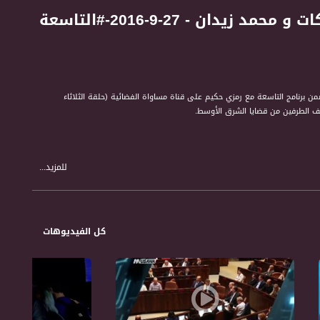
المناظرة التلفزيونية بين كلينتون وترامب - د. غسان بركات و محمد زيدان - 27-9-2016-#التاسعة
 برنامج التاسعة مع رمزي حكيم على قناة مساواة الفضائية (حلقة الثلاثاء
للمزيد...
كل الفيديوهات
الاجتماعي والاقتصادي. حتى الثقافة والفن ونمط الحياة. من خلال فقرات حوارية تمثل
ر قضايا بمبادرته ويناقشها مع صناع القرار والشخصيات التمثيلية والجماهيرية.