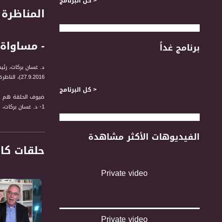
< كل البرنامج
- مساواة
برنامج غداً
د. غسان بركات، رئي
27.9.2016)، الناظرة التلفزيونية الأولى بين المرشحين للرئاسة الأمريكية هيلاري كلينتون ودونالد ترامب، وكذلك مواقف الطرفين من قضايا الشرق الأوسط.
< كل البرنامج
ضيوف الحلقة هم :
1- د. غسان بركات، رئيس مجلس أمناء "المجلس الأمريكي الفلسطيني".
2-عصام مخول، رئيس معهد إميل توما للأبحاث الفلسطينية الاسرائيلية.
3- المحامية ميسانة موراني، من مركز "عدالة" الحقوقي.
الفيديوهات الأكثر مشاهدة
4- محمد زيدان، من برنامج التاسعة.
حلقات كا
لمتابعي قناة مساواة الفضائية - 
Private video
" التاسعة مع رمزي 
اهتمامات المتلقي /
قناة مساواة الفضائي
Private video