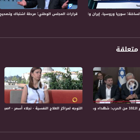
الفضائي الفلسطيني PalSat وعلى مدار القمر NileSat من خلال التردد التالي :
ة؛ سوريا وروسيا، إيران واسرائيل، ماذا تغيّر؟!- الكاملة -11-5-2018- التاسعة
قرارات المجلس الوطني؛ مرحلة اشتباك وتصحيح لخلل أوسلو – الكام
 :
متعلقة
مختلف مناطق غزة
التوجه لمراكز العلاج النفسية - نجلاء أسمر - #صباحنا_غير- 14-8-2016 - قناة مساوا