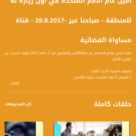
امين عام الامم المتحدة في أول زيارة له
للمنطقة - صباحنا غير -28.8.2017 - قناة
مساواة الفضائية
فقرة ضمن برنامج #صباحنا_غير حلقةالثامن والعشرون من آب لعام 2017 تناولت الحديث عن
عناوين الأخبار .
وتناولت الفقرة الأخبار التالية :
1 السماح لأعضاء الكنيست بزيارة الأقصى
للمزيد...
2 أحكام بالسجن على 5 أقرباء لمنفذ عملية مستوطنة "حلاميش
3 امين عام الامم المتحدة في أول زيارة له للمنطقة
4 هارفي - أعصار غير مسبوق
حلقات كاملة
كل الفيديوهات
تسجيل حلقة 27- 8 -2017 على قناة اليوتيوب الرسمية
برنامج #صباحنا_غير يأتيكم يومياً عدا السبت في تمام الساعة 9:00 صباحاً بتوقيت القدس
مع الاعلاميين عفاف شيني ودريد لداوي وليلى قيش نتحدث من خلاله في موضوعات
كثيرة ومتنوعة وضيوف مختلفين كل يوم .