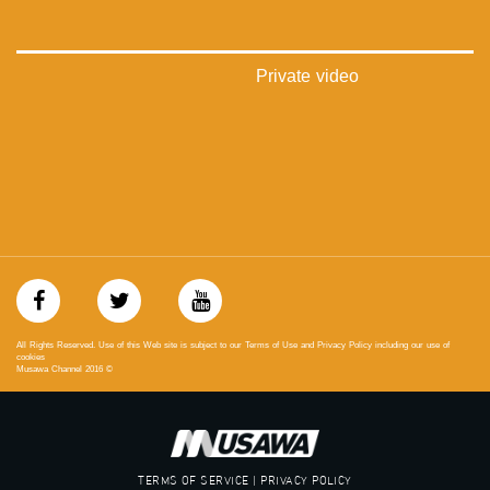
#musawa
#musawachannel
mosawah.com#
#musawachannel.com
Private video
‪#‎Equality‬
‪#‎égalité‬
‫#‏مساواة‬
‫#‏حق‬
‫#‏عدالة‬
‫#‏تساوٍ‬
‫#‏تعادل‬
‫#‏تماثل‬
‫#‏تسوية‬
‫#‏معادلة‬
All Rights Reserved. Use of this Web site is subject to our Terms of Use and Privacy Policy including our use of
cookies
Musawa Channel
2016
©
TERMS OF SERVICE | PRIVACY POLICY