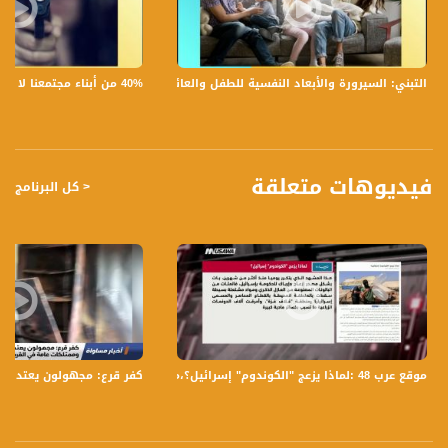
قناة مساواة الفضائية، صوت فلسطينيي الداخل - لاول مرة منذ ٧٠ عام
40% من أبناء مجتمعنا لا يشعرون بالأمان في بلداتهم!،الكاملة،صباحنا غير،28.6.2019،قناة مساواة
التبني: السيرورة والأبعاد النفسية للطفل والعائلة،الكاملة،صباحنا غير،30.6.2019،قناة مساواة
قناة مساواة الفضائية تبث عبر الحيّز الفضائي الفلسطيني PalSat وعلى مدار القمر
NileSat من خلال التردد التالي :
Downlink frequency - الترد :
12645 MHZ
فيديوهات متعلقة
< كل البرنامج
Polarity - الاستقطاب:
Horizontal
Symb.Rate - معدل الترميز:
27.500 MS/s
FEC - تصحيح الخطأ :
5/6
موقع عرب 48 :لماذا يزعج "الكوندوم" إسرائيل؟،مترو الصحافة،26.6.2018، قناة مساواة الفضائية
كفر قرع: مجهولون يعتدون 
عربسات Arabsat Badr 4 at 26.0 east
DL: 11958 H