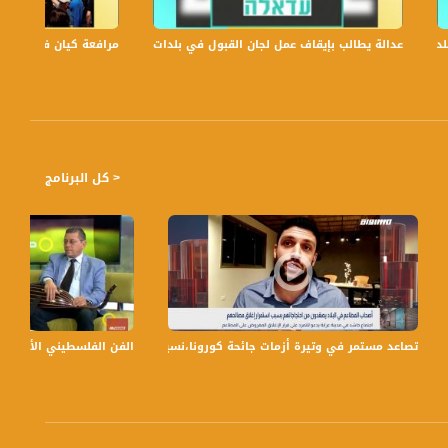
عدالة يطالب بإيقاف عمل لجان القبول في بلدات الجليل والنقب،الكاملة،صباحنا غير،6
مرافعة كيان في الولايات
< كل البرنامج
28.11.201،قناة مساواة
تصاعد مستمر في وتيرة أزمات جائحة كورونا،نسيم حلو،رسلان غنايم،بانوراما مساواة،07.12.2020،قناة مس
الفن الفلسطيني الأصيل رغم الاغتر