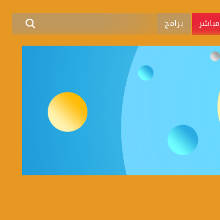
باشر
برامج