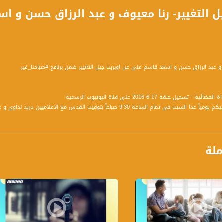
و عبد الرزاق حسن و اسعد قاسم علي عن اوبريت جيل التغيير ضمن برنامج #صباحنا_غير.
سجيل حلقة 17-6-2016 على قناة اليوتيوب الرسمية
برنامج صباحنا غير يأتيكم يومياً عدا السبت في تمام الساعة 9:30 صباحاً
ة، صوت فلسطينيي الداخل - لاول مرة منذ ٧٠ عام
ملة
الفضائي الفلسطيني PalSat وعلى مدار القمر NileSat من خلال التردد التالي :
 :