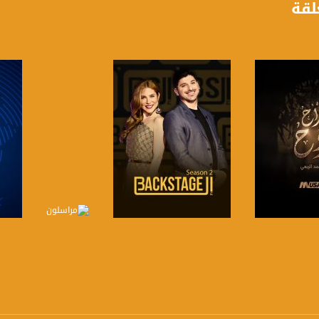
لقة
https://www.facebook.
https://twitter
https://www.youtube.com/channel/UCwJbDUmIxc-J
https://www.pinterest.
https://vimeo.
لبرنامج
صفحة البرنامج
صفحة البرنامج
u/0/b/115185778161375637310/115185778161375637310/posts/p/pub?_ga=1.123333704.2101