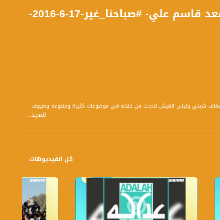
اوبريت جيل التغيير- رنا معيوف و عبد الرزاق حسن و اسعد قاسم علي- #صباحنا_غير-17-6-2016-
 بتوقيت القدس مع الاعلاميين دريد لداوي و عفاف شيني وليلى القيش نتحدث من خلاله في موضوعات كثيرة ومتنوعة وضيوف
للمزيد...
كل الفيديوهات