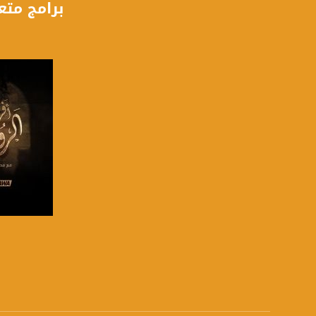
برامج متع
فيسبوك:
com/musawachannel
تويتر:
.com/musawachannel
يوتيوب:
X8PX53ek2Zg/feed
بينترست:
com/musawachannel
فيميو:
com/musawachannel
غوغل+:
صفحة ا
815806.1418341384
#_٤٨
48_#
‫#‏فلسطين_٤٨‬