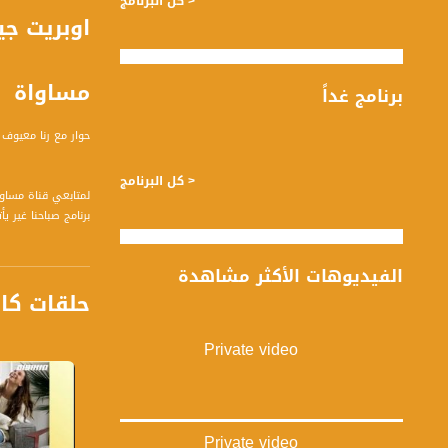
< كل البرنامج
مساواة
برنامج غداً
حوار مع رنا معيوف 
< كل البرنامج
لمتابعي قناة مساواة الفضائية - ت
مختلفين كل يوم.
الفيديوهات الأكثر مشاهدة
قناة مساواة الفضائي
حلقات كا
قناة مساواة الفضائية تبث عبر الحيّز 
Private video
Downlink frequency - الترد
12645 MHZ
Polarity - الاستقطاب:
Horizontal
Private video